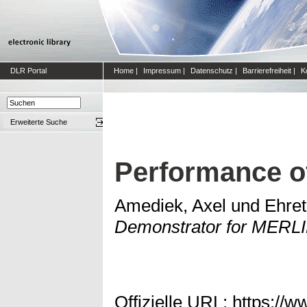
DLR Portal
Home
|
Impressum
|
Datenschutz
|
Barrierefreiheit
|
K
Erweiterte Suche
Performance o
Amediek, Axel
und
Ehret
Demonstrator for MERLI
Offizielle URL:
https://w