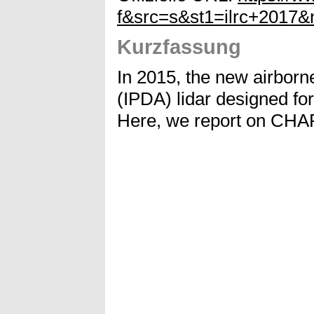
f&src=s&st1=ilrc+2017
Kurzfassung
In 2015, the new airborn
(IPDA) lidar designed fo
Here, we report on CHAR