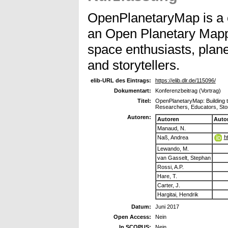
OpenPlanetaryMap is a co
an Open Planetary Mappi
space enthusiasts, plane
and storytellers.
elib-URL des Eintrags:
https://elib.dlr.de/115096/
Dokumentart:
Konferenzbeitrag (Vortrag)
Titel:
OpenPlanetaryMap: Building t
Researchers, Educators, Stor
Autoren:
Autoren
Auto
Manaud, N.
h
Naß, Andrea
Lewando, M.
van Gasselt, Stephan
Rossi, A.P.
Hare, T.
Carter, J.
Hargitai, Hendrik
Datum:
Juni 2017
Open Access:
Nein
In SCOPUS:
Nein