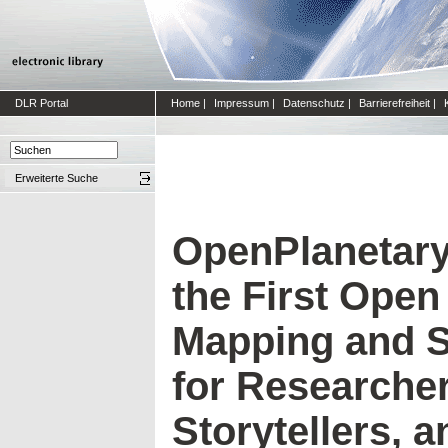
DLR Portal
Home
|
Impressum
|
Datenschutz
|
Barrierefreiheit
|
Erweiterte Suche
OpenPlanetary
the First Open
Mapping and S
for Researcher
Storytellers, 