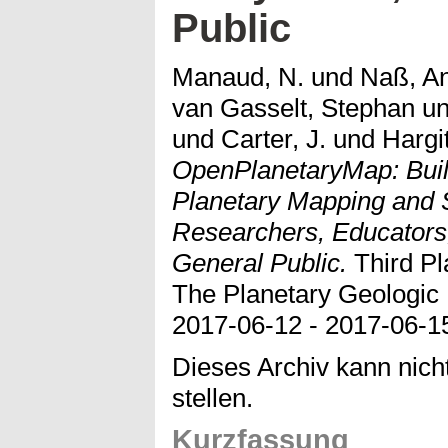
Public
Manaud, N.
und
Naß, A
van Gasselt, Stephan
u
und
Carter, J.
und
Hargi
OpenPlanetaryMap: Buil
Planetary Mapping and S
Researchers, Educators, 
General Public.
Third Pl
The Planetary Geologic
2017-06-12 - 2017-06-15,
Dieses Archiv kann nicht
stellen.
Kurzfassung