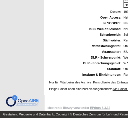
He
Datum:
19
Open Access:
Ne
In SCOPUS:
Ne
In ISI Web of Science:
Ne
Seitenbereich:
Sei
Stichwörter:
Rem
Veranstaltungstitel:
5th
Veranstalter :
ES
DLR - Schwerpunkt:
We
DLR - Forschungsgebiet:
W 
Standort:
Ob
Institute & Einrichtungen:
Rau
Nur für Mitarbeiter des Archivs:
Kontrollseite des Eintrag
Einige Felder oben sind zurzeit ausgeblendet:
Alle Felder
electronic library verwendet
EPrints 3.3.12
Gestaltung Webseite und Datenbank: Copyright © Deutsches Zentrum für Luft- und Raumfa