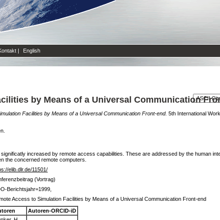
Kontakt
|
English
cilities by Means of a Universal Communication Fro
mulation Facilities by Means of a Universal Communication Front-end.
5th International Wor
en.
es is significatly increased by remote access capabilities. These are addressed by the human 
een the concerned remote computers.
ps://elib.dlr.de/11501/
ferenzbeitrag (Vortrag)
O-Berichtsjahr=1999,
ote Access to Simulation Facilities by Means of a Universal Communication Front-end
utoren
Autoren-ORCID-iD
nker, H.