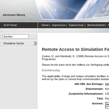
DLR Portal
Home
|
Impressum
|
Datenschutz
|
Barrierefreiheit
|
Erweiterte Suche
Remote Access to Simulation Fa
Zunker, H.
und
Heimbold, G.
(1998)
Remote Access to Si
Programms.
Dieses Archiv kann nicht den Volltext zur Verfügung stell
Kurzfassung
The applicability of large and unique simulation faciliti
well as by the open or closed loop communication betw
elib-URL des Eintrags:
htt
Dokumentart:
Kon
Zusätzliche Informationen:
LID
Titel:
Rem
Autoren:
A
Zu