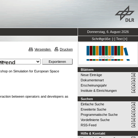
Donnerstag, 6. August 2026
Schriftgröße:
[-]
Text
[+]
Versenden
Drucken
nt-end
Blättern
kshop on Simulation for European Space
Neue Einträge
Dokumentenart
Erscheinungsjahr
Institute & Einrichtungen
interaction between operators and developers as
Suchen
Einfache Suche
Erweiterte Suche
Programmatische Suche
Vordefinierte Suche
RSS-Feed
Hilfe & Kontakt