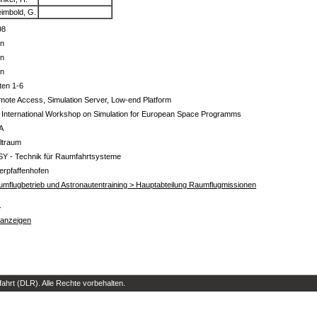
imbold, G.
98
in
in
in
ten 1-6
ote Access, Simulation Server, Low-end Platform
 International Workshop on Simulation for European Space Programms
A
ltraum
SY - Technik für Raumfahrtsysteme
erpfaffenhofen
mflugbetrieb und Astronautentraining > Hauptabteilung Raumflugmissionen
s
 anzeigen
hrt (DLR). Alle Rechte vorbehalten.