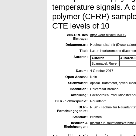
temperature signals. A c
polymer (CFRP) sample
CTE levels of 10
elib-URL des
https://elib.dlr.de/115006/
Eintrags:
Dokumentart:
Hochschulschrift (Dissertation)
Titel:
Laser-interferometric dilatomet
Autoren:
Autoren
Autoren-
Spannagel, Ruven
Datum:
4 Oktober 2017
Open Access:
Nein
Stichwörter:
optical Dilatometer, optical cloc
Institution:
Universität Bremen
Abteilung:
Fachbereich Produktionstechn
DLR - Schwerpunkt:
Raumfahrt
DLR -
R SY - Technik für Raumfahrt
Forschungsgebiet:
Standort:
Bremen
Institute &
Institut für Raumfahrtsysteme
Einrichtungen: