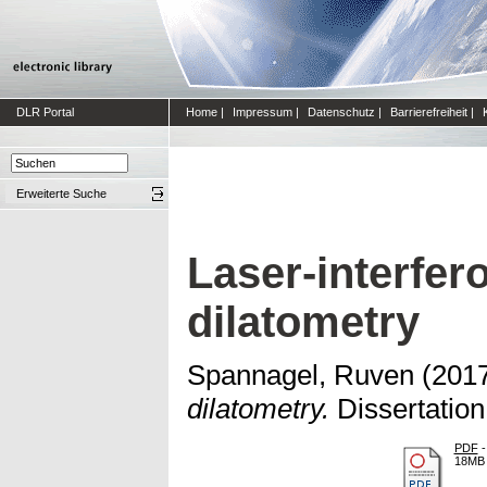
DLR Portal
Home
|
Impressum
|
Datenschutz
|
Barrierefreiheit
|
Erweiterte Suche
Laser-interfer
dilatometry
Spannagel, Ruven
(201
dilatometry.
Dissertation
PDF
-
18MB