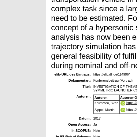
complex task since a lar
need to be estimated. Fo
concept of a hypersonic 
analysis has now been es
trajectory simulation ha
general feasibility of ful
during nominal and off-no
elib-URL des Eintrags:
https://elib.dlr.de/114996/
Dokumentart:
Konferenzbeitrag (Vortrag)
Titel:
INVESTIGATION OF THE A
SYMMETRIC LAUNCHER C
Autoren:
Autoren
Autoren-O
https:
Krummen, Sven
https:
Sippel, Martin
Datum:
2017
Open Access:
Ja
In SCOPUS:
Nein
In ISI Web of Science:
Nein