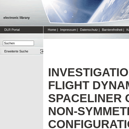
DLR Portal
Home
|
Impressum
|
Datenschutz
|
Barrierefreiheit
|
K
Erweiterte Suche
INVESTIGATI
FLIGHT DYNA
SPACELINER 
NON-SYMMET
CONFIGURAT