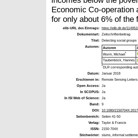
Economic Co-operation 
for only about 6% of the
elib-URL des Eintrags:
https://elib.dlr.de/114952
Dokumentart:
Zeitschriftenbeitrag
Titel:
Detecting social group
Autoren:
Autoren
*
Wurm, Michael
Taubenböck, Hannes
*
DLR corresponding aut
Datum:
Januar 2018
Erschienen in:
Remote Sensing Letters
Open Access:
Ja
In SCOPUS:
Ja
In ISI Web of Science:
Ja
Band:
9
DOI:
10.1080/2150704X.201
Seitenbereich:
Seiten 41-50
Verlag:
Taylor & Francis
ISSN:
2150-704X
Stichwörter:
slums, informal settleme