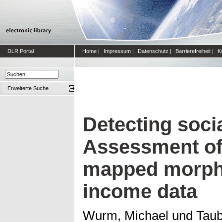
DLR Portal
Home
|
Impressum
|
Datenschutz
|
Barrierefreiheit
|
K
Erweiterte Suche
Detecting soci
Assessment of
mapped morpho
income data
Wurm, Michael
und
Tau