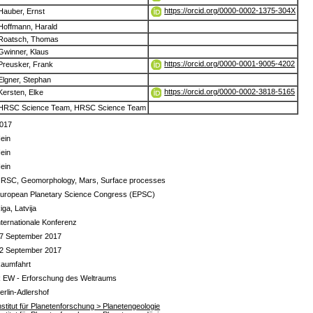
https://orcid.org/0000-0002-1375-304X
Hauber, Ernst
Hoffmann, Harald
Roatsch, Thomas
Gwinner, Klaus
https://orcid.org/0000-0001-9005-4202
Preusker, Frank
Elgner, Stephan
https://orcid.org/0000-0002-3818-5165
Kersten, Elke
HRSC Science Team, HRSC Science Team
017
ein
ein
ein
RSC, Geomorphology, Mars, Surface processes
uropean Planetary Science Congress (EPSC)
iga, Latvija
nternationale Konferenz
7 September 2017
2 September 2017
aumfahrt
 EW - Erforschung des Weltraums
erlin-Adlershof
nstitut für Planetenforschung > Planetengeologie