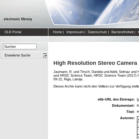
DLR Portal
Home
|
Impressum
|
Datenschutz
|
Barrierefreiheit
|
Erweiterte Suche
High Resolution Stereo Camera
Jaumann, R.
und
Tirsch, Daniela
und
Adeli, Solmaz
und
und
HRSC Science Team, HRSC Science Team
(2017)
09-22, Riga, Latvija.
Dieses Archiv kann nicht den Volltext zur Verfügung stell
elib-URL des Eintrags:
h
Dokumentart:
K
Titel:
H
Autoren: