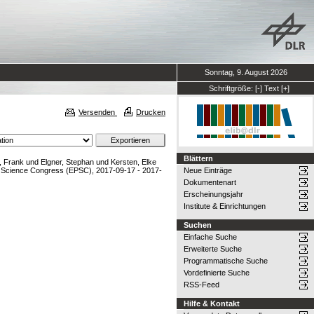
Sonntag, 9. August 2026
Schriftgröße:
[-]
Text
[+]
Versenden
Drucken
Blättern
, Frank
und
Elgner, Stephan
und
Kersten, Elke
 Science Congress (EPSC), 2017-09-17 - 2017-
Neue Einträge
Dokumentenart
Erscheinungsjahr
Institute & Einrichtungen
Suchen
Einfache Suche
Erweiterte Suche
Programmatische Suche
Vordefinierte Suche
RSS-Feed
Hilfe & Kontakt