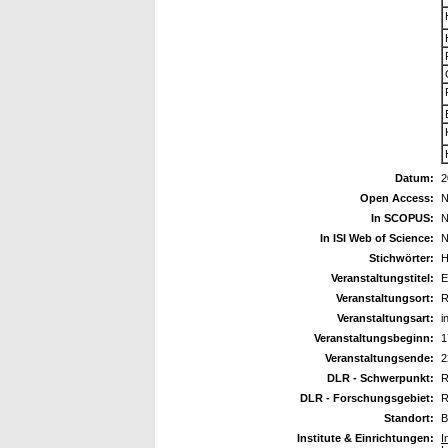
Datum:
2
Open Access:
N
In SCOPUS:
N
In ISI Web of Science:
N
Stichwörter:
H
Veranstaltungstitel:
E
Veranstaltungsort:
R
Veranstaltungsart:
i
Veranstaltungsbeginn:
1
Veranstaltungsende:
2
DLR - Schwerpunkt:
R
DLR - Forschungsgebiet:
R
Standort:
B
Institute & Einrichtungen:
I