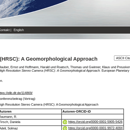
Kontakt
|
English
 (HRSC): A Geomorphological Approach
Hauber, Ernst
und
Hoffmann, Harald
und
Roatsch, Thomas
und
Gwinner, Klaus
und
Preusker
High Resolution Stereo Camera (HRSC): A Geomorphological Approach.
European Planetary
en.
ttps://elib.dlr.de/114869/
onferenzbeitrag (Vortrag)
igh Resolution Stereo Camera (HRSC): A Geomorphological Approach
Autoren
Autoren-ORCID-iD
Jaumann, R.
https://orcid.org/0000-0001-5905-5426
Tirsch, Daniela
https://orcid.org/0000-0001-9972-409X
Adeli, Solmaz