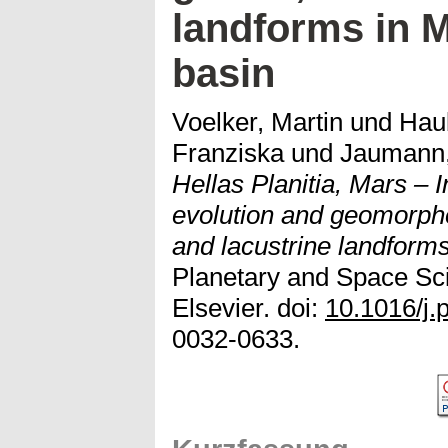
landforms in M
basin
Voelker, Martin
und
Haub
Franziska
und
Jaumann,
Hellas Planitia, Mars – In
evolution and geomorpholo
and lacustrine landforms
Planetary and Space Sci
Elsevier. doi:
10.1016/j.
0032-0633.