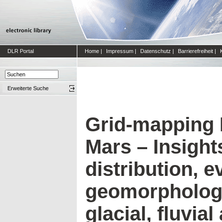
DLR Portal
Home
|
Impressum
|
Datenschutz
|
Barrierefreiheit
|
Erweiterte Suche
Grid-mapping H
Mars – Insight
distribution, e
geomorphology 
glacial, fluvia