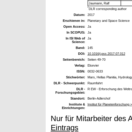
Jaumann, Ralf
*
DLR corresponding author
Datum:
2017
Erschienen in:
Planetary and Space Science
Open Access:
Ja
In SCOPUS:
Ja
In ISI Web of
Ja
Science:
Band:
145
DOI:
10.1016/j.pss.2017.07.012
Seitenbereich:
Seiten 49-70
Verlag:
Elsevier
ISSN:
0032-0633
Stichwörter:
Mars, Hellas Planitia, Hydrolog
DLR - Schwerpunkt:
Raumfahrt
DLR -
R EW - Erforschung des Welt
Forschungsgebiet:
Standort:
Berlin-Adlershof
Institute &
Institut für Planetenforschung 
Einrichtungen:
Nur für Mitarbeiter des 
Eintrags