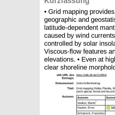
Kurzfassung
• Grid mapping provides 
geographic and geostatis
latitude-dependent mant
caused by wind currents.
controlled by solar insola
Viscous-flow features an
elevations. • Even at hi
clear shoreline morphol
elib-URL des
https://elib.dlr.de/114864/
Eintrags:
Dokumentart:
Zeitschriftenbeitrag
Titel:
Grid-mapping Hellas Planitia, M
(peri)-glacial, fluvial and lacu
Autoren:
Autoren
Autor
*
Voelker, Martin
htt
Hauber, Ernst
Schulzeck, Franziska