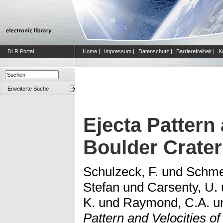
DLR Portal
Home
|
Impressum
|
Datenschutz
|
Barrierefreiheit
|
K
Erweiterte Suche
Ejecta Pattern 
Boulder Crater
Schulzeck, F.
und
Schme
Stefan
und
Carsenty, U.
K.
und
Raymond, C.A.
u
Pattern and Velocities o