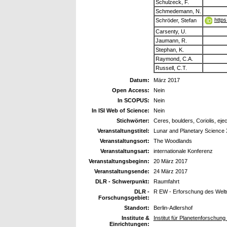
Schulzeck, F.
Schmedemann, N.
https
Schröder, Stefan
Carsenty, U.
Jaumann, R.
Stephan, K.
Raymond, C.A.
Russell, C.T.
Datum:
März 2017
Open Access:
Nein
In SCOPUS:
Nein
In ISI Web of Science:
Nein
Stichwörter:
Ceres, boulders, Coriolis, eje
Veranstaltungstitel:
Lunar and Planetary Science 
Veranstaltungsort:
The Woodlands
Veranstaltungsart:
internationale Konferenz
Veranstaltungsbeginn:
20 März 2017
Veranstaltungsende:
24 März 2017
DLR - Schwerpunkt:
Raumfahrt
DLR -
R EW - Erforschung des Wel
Forschungsgebiet:
Standort:
Berlin-Adlershof
Institute &
Institut für Planetenforschung
Einrichtungen: