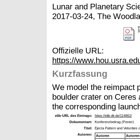
Lunar and Planetary Scie
2017-03-24, The Woodla
9
Offizielle URL:
https://www.hou.usra.ed
Kurzfassung
We model the reimpact pa
boulder crater on Ceres a
the corresponding launch
elib-URL des Eintrags:
https://elib.dlr.de/114862/
Dokumentart:
Konferenzbeitrag (Poster)
Titel:
Ejecta Pattern and Velocities 
Autoren:
Autoren
Autoren