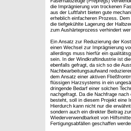
Faserhalbzeuge (Prepregs) verwendet
die Imprägnierung von trockenen Fa
aus der Luftfahrt bieten gute mecha
erheblich einfacheren Prozess. Dem
die tiefgekühlte Lagerung der Halbz
zum Aushärteprozess verhindert we
Ein Ansatz zur Reduzierung der Koste
einen Wechsel zur Imprägnierung vo
allerdings muss hierfür ein qualität
sein. In der Windkraftindustrie ist d
ebenfalls gefragt, da sich so die Au
Nachbearbeitungsaufwand reduzieren
dem Ansatz einer aktiven Fließfrontman
flüssigen Harzsystems in ein ungesätt
dringende Bedarf einer solchen Techn
nachgefragt. Da die Nachfrage nach
besteht, soll in diesem Projekt eine
Hierdurch kann nicht nur die erwähn
sondern auch ein direkter Beitrag z
Wiederverwendbarkeit von Hilfsmitte
Fertigungsabfällen geschaffen werde