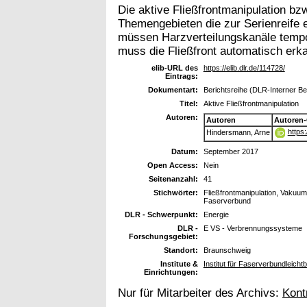
Die aktive Fließfrontmanipulation bz
Themengebieten die zur Serienreife
müssen Harzverteilungskanäle tempo
muss die Fließfront automatisch erk
elib-URL des
https://elib.dlr.de/114728/
Eintrags:
Dokumentart:
Berichtsreihe (DLR-Interner Be
Titel:
Aktive Fließfrontmanipulation
Autoren:
Autoren
Autoren
https
Hindersmann, Arne
Datum:
September 2017
Open Access:
Nein
Seitenanzahl:
41
Stichwörter:
Fließfrontmanipulation, Vakuumd
Faserverbund
DLR - Schwerpunkt:
Energie
DLR -
E VS - Verbrennungssysteme
Forschungsgebiet:
Standort:
Braunschweig
Institute &
Institut für Faserverbundleich
Einrichtungen:
Nur für Mitarbeiter des Archivs:
Kont