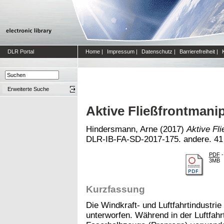
DLR Portal
Home
|
Impressum
|
Datenschutz
|
Barrierefreiheit
|
Erweiterte Suche
Aktive Fließfrontmani
Hindersmann, Arne
(2017)
Aktive Fli
DLR-IB-FA-SD-2017-175. andere. 41
PDF
-
3MB
Kurzfassung
Die Windkraft- und Luftfahrtindust
unterworfen. Während in der Luftfahr