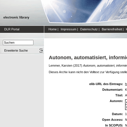
DLR Portal
Home
|
Impressum
|
Datenschutz
|
Barrierefreiheit
|
Erweiterte Suche
Autonom, automatisiert, informie
Lemmer, Karsten
(2017)
Autonom, automatisiert, informier
Dieses Archiv kann nicht den Volltext zur Verfügung stell
elib-URL des Eintrags:
h
Dokumentart:
K
Titel:
A
Autoren:
Datum:
1
Open Access:
N
In SCOPUS:
N