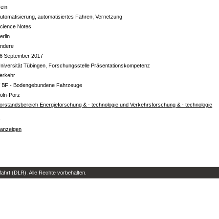
ein
utomatisierung, automatisiertes Fahren, Vernetzung
cience Notes
erlin
ndere
6 September 2017
niversität Tübingen, Forschungsstelle Präsentationskompetenz
erkehr
 BF - Bodengebundene Fahrzeuge
öln-Porz
orstandsbereich Energieforschung & - technologie und Verkehrsforschung & - technologie
s
 anzeigen
hrt (DLR). Alle Rechte vorbehalten.