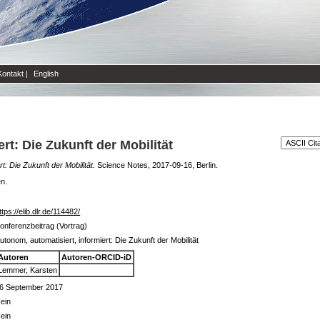
Kontakt
|
English
rt: Die Zukunft der Mobilität
t: Die Zukunft der Mobilität.
Science Notes, 2017-09-16, Berlin.
en.
ttps://elib.dlr.de/114482/
onferenzbeitrag (Vortrag)
utonom, automatisiert, informiert: Die Zukunft der Mobilität
Autoren
Autoren-ORCID-iD
Lemmer, Karsten
6 September 2017
ein
ein