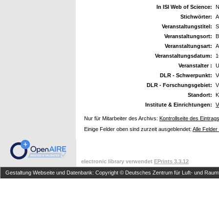
In ISI Web of Science:
N
Stichwörter:
A
Veranstaltungstitel:
S
Veranstaltungsort:
B
Veranstaltungsart:
A
Veranstaltungsdatum:
1
Veranstalter :
U
DLR - Schwerpunkt:
V
DLR - Forschungsgebiet:
V
Standort:
K
Institute & Einrichtungen:
V
Nur für Mitarbeiter des Archivs:
Kontrollseite des Eintrag
Einige Felder oben sind zurzeit ausgeblendet:
Alle Felder
electronic library verwendet
EPrints 3.3.12
Gestaltung Webseite und Datenbank: Copyright © Deutsches Zentrum für Luft- und Raumfa