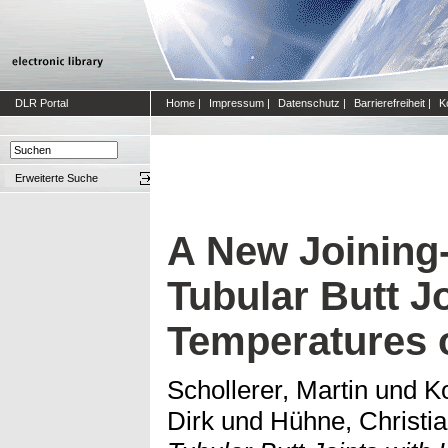
DLR Portal
Home
|
Impressum
|
Datenschutz
|
Barrierefreiheit
|
K
Erweiterte Suche
A New Joining-
Tubular Butt J
Temperatures 
Schollerer, Martin
und
K
Dirk
und
Hühne, Christi