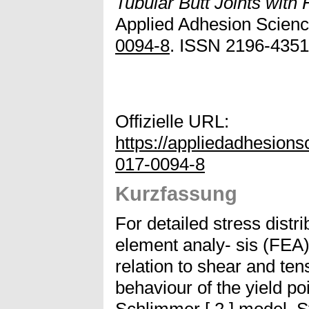
Tubular Butt Joints with
Applied Adhesion Science
0094-8
. ISSN 2196-4351
Offizielle URL:
https://appliedadhesion
017-0094-8
Kurzfassung
For detailed stress distri
element analy- sis (FEA)
relation to shear and te
behaviour of the yield po
Schlimmer [ 2 ] model. St