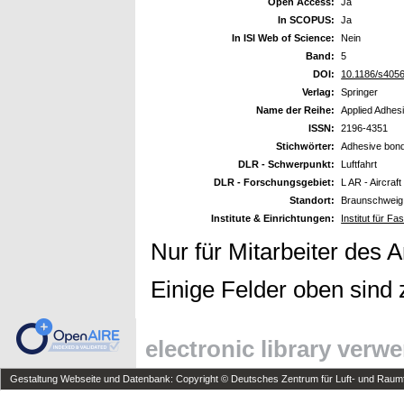
Open Access:
Ja
In SCOPUS:
Ja
In ISI Web of Science:
Nein
Band:
5
DOI:
10.1186/s405
Verlag:
Springer
Name der Reihe:
Applied Adhes
ISSN:
2196-4351
Stichwörter:
Adhesive bondi
DLR - Schwerpunkt:
Luftfahrt
DLR - Forschungsgebiet:
L AR - Aircraf
Standort:
Braunschweig
Institute & Einrichtungen:
Institut für F
Nur für Mitarbeiter des 
Einige Felder oben sind 
electronic library verw
Gestaltung Webseite und Datenbank: Copyright © Deutsches Zentrum für Luft- und Raumfa