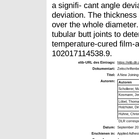
a signifi- cant angle dev
deviation. The thickness
over the whole diameter.
tubular butt joints to det
temperature-cured film-a
102017114538.9.
elib-URL des Eintrags:
https://elib.dl
Dokumentart:
Zeitschriftenbe
Titel:
A New Joining
Autoren:
Autoren
Schollerer, Ma
Kosmann, Je
Löbel, Thom
Holzhüter, Di
Hühne, Christ
*
DLR correspo
Datum:
September 20
Erschienen in:
Applied Adhes