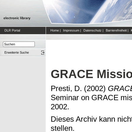
DLR Portal
Home
|
Impressum
|
Datenschutz
|
Barrierefreiheit
|
Erweiterte Suche
GRACE Missio
Presti, D.
(2002)
GRACE 
Seminar on GRACE missi
2002.
Dieses Archiv kann nicht
stellen.