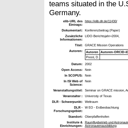
teams situated in the U.
Germany.
elib-URL des
https://elib.dlr.de/11430/
Eintrags:
Dokumentart:
Konferenzbeitrag (Paper)
Zusätzliche
LIDO-Berichtsjahr=2004,
Informationen:
Titel:
GRACE Mission Operations
Autoren:
Autoren
Autoren-ORCID-i
Presti, D.
Datum:
2002
Open Access:
Nein
In SCOPUS:
Nein
In ISI Web of
Nein
Science:
Veranstaltungstitel:
Seminar on GRACE mission, Au
Veranstalter :
Universtiy of Texas
DLR - Schwerpunkt:
Weltraum
DLR -
W EO - Erdbeobachtung
Forschungsgebiet:
Standort:
Oberpfaffenhofen
Institute &
Raumflugbetrieb und Astronaute
Einrichtungen:
Astronautenausbildung