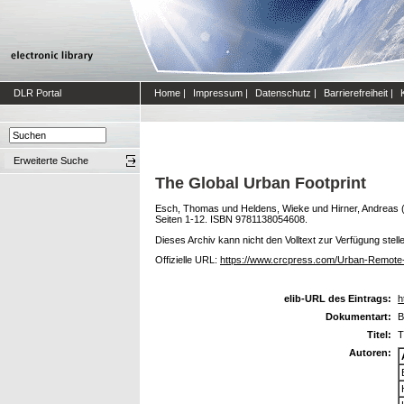
DLR Portal
Home
|
Impressum
|
Datenschutz
|
Barrierefreiheit
|
Erweiterte Suche
The Global Urban Footprint
Esch, Thomas
und
Heldens, Wieke
und
Hirner, Andreas
Seiten 1-12. ISBN 9781138054608.
Dieses Archiv kann nicht den Volltext zur Verfügung stell
Offizielle URL:
https://www.crcpress.com/Urban-Remote
elib-URL des Eintrags:
h
Dokumentart:
B
Titel:
T
Autoren: