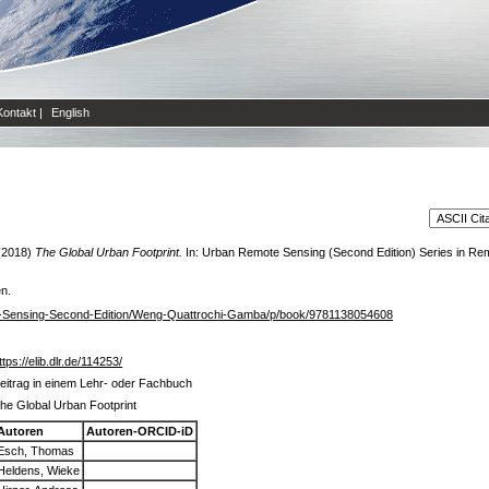
Kontakt
|
English
(2018)
The Global Urban Footprint.
In: Urban Remote Sensing (Second Edition) Series in R
en.
-Sensing-Second-Edition/Weng-Quattrochi-Gamba/p/book/9781138054608
ttps://elib.dlr.de/114253/
eitrag in einem Lehr- oder Fachbuch
he Global Urban Footprint
Autoren
Autoren-ORCID-iD
Esch, Thomas
Heldens, Wieke