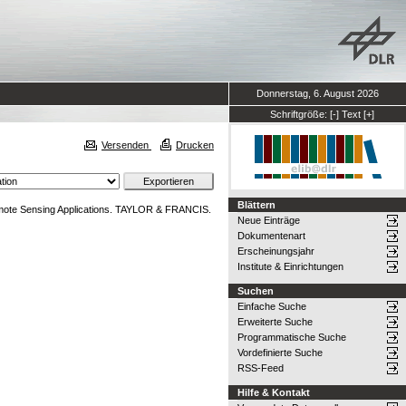
Donnerstag, 6. August 2026
Schriftgröße:
[-]
Text
[+]
Versenden
Drucken
Blättern
emote Sensing Applications. TAYLOR & FRANCIS.
Neue Einträge
Dokumentenart
Erscheinungsjahr
Institute & Einrichtungen
Suchen
Einfache Suche
Erweiterte Suche
Programmatische Suche
Vordefinierte Suche
RSS-Feed
Hilfe & Kontakt