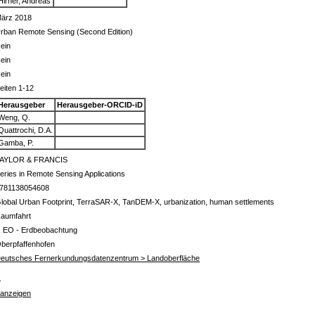
Hirner, Andreas
ärz 2018
rban Remote Sensing (Second Edition)
ein
ein
ein
eiten 1-12
Herausgeber
Herausgeber-ORCID-iD
Weng, Q.
Quattrochi, D.A.
Gamba, P.
AYLOR & FRANCIS
eries in Remote Sensing Applications
781138054608
lobal Urban Footprint, TerraSAR-X, TanDEM-X, urbanization, human settlements
aumfahrt
 EO - Erdbeobachtung
berpfaffenhofen
eutsches Fernerkundungsdatenzentrum > Landoberfläche
s
 anzeigen