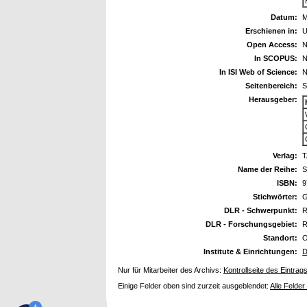
Datum:
M
Erschienen in:
U
Open Access:
N
In SCOPUS:
N
In ISI Web of Science:
N
Seitenbereich:
S
Herausgeber:
Verlag:
T
Name der Reihe:
S
ISBN:
9
Stichwörter:
G
DLR - Schwerpunkt:
R
DLR - Forschungsgebiet:
R
Standort:
O
Institute & Einrichtungen:
D
Nur für Mitarbeiter des Archivs:
Kontrollseite des Eintrag
Einige Felder oben sind zurzeit ausgeblendet:
Alle Felder