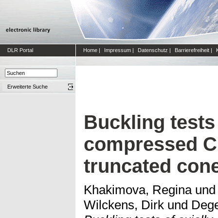
DLR Portal
Home
|
Impressum
|
Datenschutz
|
Barrierefreiheit
|
Erweiterte Suche
Buckling tests 
compressed CF
truncated con
Khakimova, Regina
un
Wilckens, Dirk
und
Dege