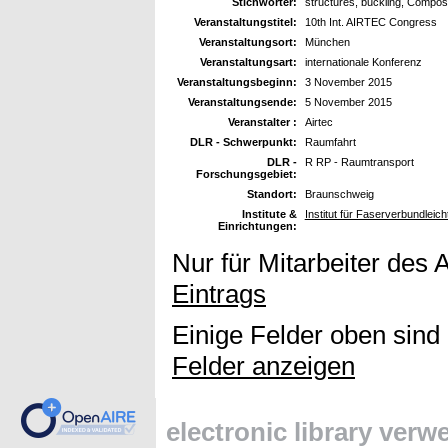
Stichwörter:
structures, buckling, Compos
Veranstaltungstitel:
10th Int. AIRTEC Congress
Veranstaltungsort:
München
Veranstaltungsart:
internationale Konferenz
Veranstaltungsbeginn:
3 November 2015
Veranstaltungsende:
5 November 2015
Veranstalter :
Airtec
DLR - Schwerpunkt:
Raumfahrt
DLR -
R RP - Raumtransport
Forschungsgebiet:
Standort:
Braunschweig
Institute &
Institut für Faserverbundleic
Einrichtungen:
Nur für Mitarbeiter des 
Eintrags
Einige Felder oben sind
Felder anzeigen
electronic library ver