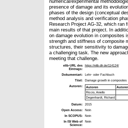
numerical/experimental methodologies
presence of damage and its evolution
phases of the design (conceptual desi
method analysis and verification p
Research Project AG-32, which ran 
main results of that project. In additi
on damage evolution in composites is
strength and stiffness of composite 
structures, their sensitivity to dam
a challenging task. The new approach
meeting that challenge.
elib-URL des
https://elib.dlr.de/114124/
Eintrags:
Dokumentart:
Lehr- oder Fachbuch
Titel:
Damage growth in composites
Autoren:
Autoren
Autore
Riccio, Aniello
Degenhardt, Richard
Datum:
2015
Open Access:
Nein
In SCOPUS:
Nein
In ISI Web of
Nein
Science: