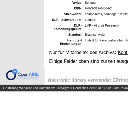
Verlag:
Springer
ISBN:
978-3-319-04004-2
Stichwörter:
composutes, damaage, Simulat
DLR - Schwerpunkt:
Luftfahrt
DLR -
L AR - Aircraft Research
Forschungsgebiet:
Standort:
Braunschweig
Institute &
Institut für Faserverbundleich
Einrichtungen:
Nur für Mitarbeiter des Archivs:
Kont
Einige Felder oben sind zurzeit ausg
electronic library verwendet
EPrint
Gestaltung Webseite und Datenbank: Copyright © Deutsches Zentrum für Luft- und Raumfa