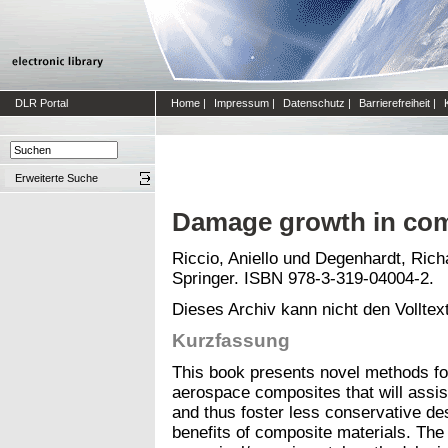
DLR Portal
Home
|
Impressum
|
Datenschutz
|
Barrierefreiheit
|
Erweiterte Suche
Damage growth in co
Riccio, Aniello
und
Degenhardt, Rich
Springer. ISBN 978-3-319-04004-2.
Dieses Archiv kann nicht den Volltext
Kurzfassung
This book presents novel methods for
aerospace composites that will assis
and thus foster less conservative d
benefits of composite materials. The