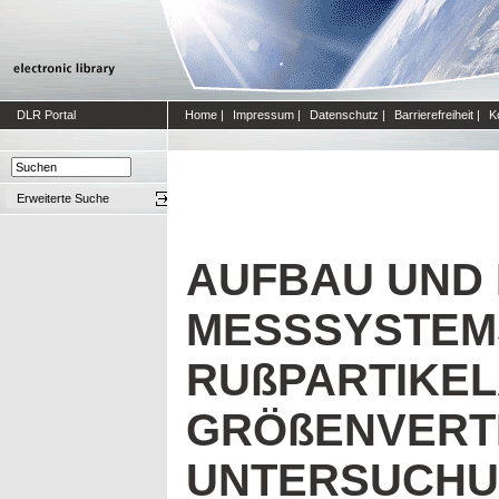
DLR Portal
Home
|
Impressum
|
Datenschutz
|
Barrierefreiheit
|
K
Erweiterte Suche
AUFBAU UND 
MESSSYSTEM
RUßPARTIKE
GRÖßENVERT
UNTERSUCHU