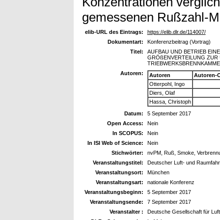
Konzentrationen verglich
gemessenen Rußzahl-Me
elib-URL des Eintrags:
https://elib.dlr.de/114007/
Dokumentart:
Konferenzbeitrag (Vortrag)
Titel:
AUFBAU UND BETRIEB EIN
GRÖßENVERTEILUNG ZUR
TRIEBWERKSBRENNKAMMER
Autoren:
Autoren
Autoren-
Otterpohl, Ingo
Diers, Olaf
Hassa, Christoph
Datum:
5 September 2017
Open Access:
Nein
In SCOPUS:
Nein
In ISI Web of Science:
Nein
Stichwörter:
nvPM, Ruß, Smoke, Verbren
Veranstaltungstitel:
Deutscher Luft- und Raumfah
Veranstaltungsort:
München
Veranstaltungsart:
nationale Konferenz
Veranstaltungsbeginn:
5 September 2017
Veranstaltungsende:
7 September 2017
Veranstalter :
Deutsche Gesellschaft für Luft