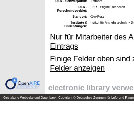
DLR - Schwerpunkt:
Luftfahrt
DLR -
L ER - Engine Research
Forschungsgebiet:
Standort:
Köln-Porz
Institute &
Institut für Antriebstechnik >
Einrichtungen:
Nur für Mitarbeiter des 
Eintrags
Einige Felder oben sind 
Felder anzeigen
electronic library verw
Gestaltung Webseite und Datenbank: Copyright © Deutsches Zentrum für Luft- und Raumfa