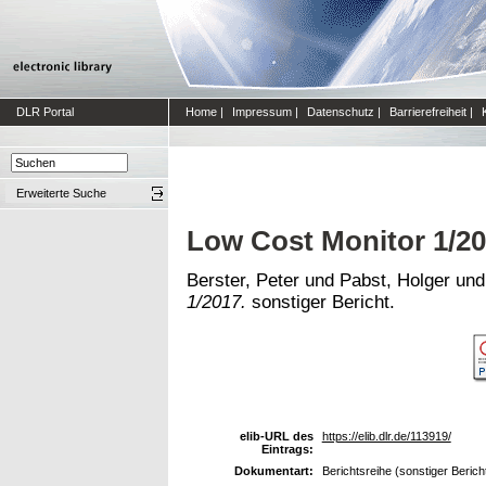
DLR Portal
Home
|
Impressum
|
Datenschutz
|
Barrierefreiheit
|
Erweiterte Suche
Low Cost Monitor 1/2
Berster, Peter
und
Pabst, Holger
un
1/2017.
sonstiger Bericht.
elib-URL des
https://elib.dlr.de/113919/
Eintrags:
Dokumentart:
Berichtsreihe (sonstiger Berich