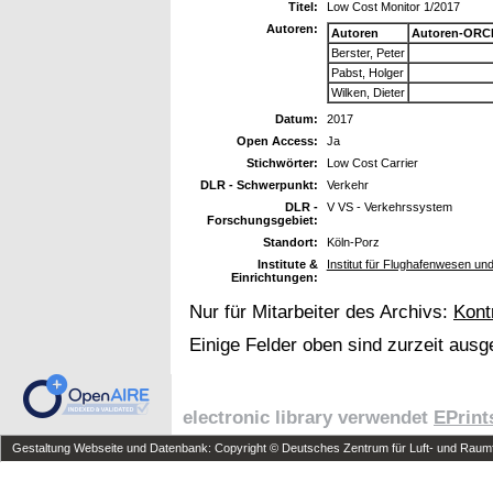
Titel:
Low Cost Monitor 1/2017
Autoren:
Autoren
Autoren-ORCI
Berster, Peter
Pabst, Holger
Wilken, Dieter
Datum:
2017
Open Access:
Ja
Stichwörter:
Low Cost Carrier
DLR - Schwerpunkt:
Verkehr
DLR -
V VS - Verkehrssystem
Forschungsgebiet:
Standort:
Köln-Porz
Institute &
Institut für Flughafenwesen un
Einrichtungen:
Nur für Mitarbeiter des Archivs:
Kont
Einige Felder oben sind zurzeit ausg
electronic library verwendet
EPrint
Gestaltung Webseite und Datenbank: Copyright © Deutsches Zentrum für Luft- und Raumfa