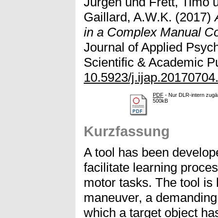
Jürgen
und
Frett, Timo
Gaillard, A.W.K.
(2017)
in a Complex Manual Co
Journal of Applied Psych
Scientific & Academic Pu
10.5923/j.ijap.20170704
PDF
- Nur DLR-intern zugän
500kB
Kurzfassung
A tool has been develope
facilitate learning proc
motor tasks. The tool is
maneuver, a demanding m
which a target object ha