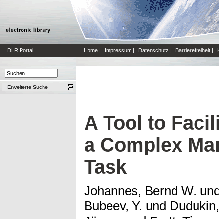
DLR Portal
Home
|
Impressum
|
Datenschutz
|
Barrierefreiheit
|
Erweiterte Suche
A Tool to Facil
a Complex Man
Task
Johannes, Bernd W.
un
Bubeev, Y.
und
Dudukin,