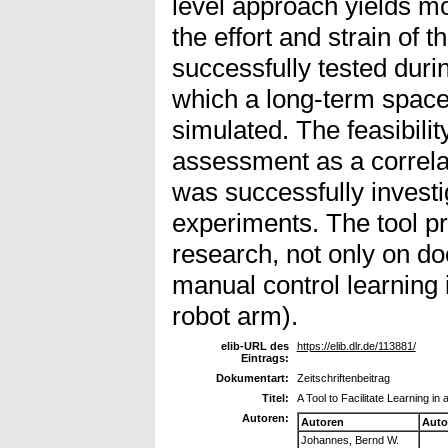
level approach yields mo
the effort and strain of 
successfully tested duri
which a long-term space
simulated. The feasibili
assessment as a correlat
was successfully investi
experiments. The tool pr
research, not only on doc
manual control learning i
robot arm).
elib-URL des
https://elib.dlr.de/113881/
Eintrags:
Dokumentart:
Zeitschriftenbeitrag
Titel:
A Tool to Facilitate Learning i
Autoren:
Autoren
Auto
Johannes, Bernd W.