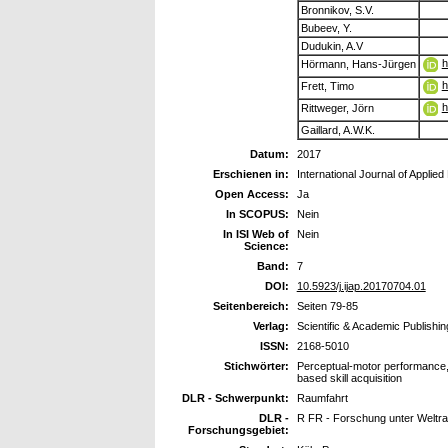
Bronnikov, S.V.
Bubeev, Y.
Dudukin, A.V
h
Hörmann, Hans-Jürgen
h
Frett, Timo
h
Rittweger, Jörn
Gaillard, A.W.K.
Datum:
2017
Erschienen in:
International Journal of Applie
Open Access:
Ja
In SCOPUS:
Nein
In ISI Web of
Nein
Science:
Band:
7
DOI:
10.5923/j.ijap.20170704.01
Seitenbereich:
Seiten 79-85
Verlag:
Scientific & Academic Publishin
ISSN:
2168-5010
Stichwörter:
Perceptual-motor performance, 
based skill acquisition
DLR - Schwerpunkt:
Raumfahrt
DLR -
R FR - Forschung unter Welt
Forschungsgebiet: