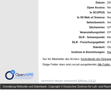
Datum:
20
Open Access:
Ne
In SCOPUS:
Ne
In ISI Web of Science:
Ne
Seitenbereich:
Sei
Stichwörter:
GP
Veranstaltungstitel:
ION
DLR - Schwerpunkt:
We
DLR - Forschungsgebiet:
W 
Standort:
Ob
Institute & Einrichtungen:
Rau
Nur für Mitarbeiter des Archivs:
Kontrollseite des Eintrag
Einige Felder oben sind zurzeit ausgeblendet:
Alle Felder
electronic library verwendet
EPrints 3.3.12
Gestaltung Webseite und Datenbank: Copyright © Deutsches Zentrum für Luft- und Raumfa