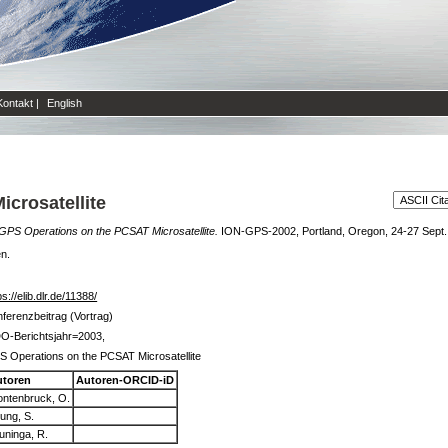
Kontakt
|
English
crosatellite
GPS Operations on the PCSAT Microsatellite.
ION-GPS-2002, Portland, Oregon, 24-27 Sept.
en.
ps://elib.dlr.de/11388/
ferenzbeitrag (Vortrag)
O-Berichtsjahr=2003,
 Operations on the PCSAT Microsatellite
utoren
Autoren-ORCID-iD
ntenbruck, O.
ung, S.
uninga, R.