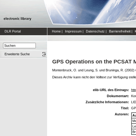
DLR Portal
Home
|
Impressum
|
Datenschutz
|
Barrierefreiheit
|
Erweiterte Suche
GPS Operations on the PCSAT Mi
Montenbruck, O.
und
Leung, S.
und
Bruninga, R.
(2002)
Dieses Archiv kann nicht den Volltext zur Verfügung stell
elib-URL des Eintrags:
htt
Dokumentart:
Kon
Zusätzliche Informationen:
LID
Titel:
GPS
Autoren:
A
Mo
Le
Br