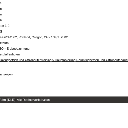
02
in
in
in
ten 1-2
S
-GPS-2002, Portland, Oregon, 24-27 Sept. 2002
ltraum
EO - Erdbeobachtung
erpfaffenhofen
mflugbetrieb und Astronautentraining > Hauptabteilung Raumflugbetrieb und Astronautenaus
s
 anzeigen
hrt (DLR). Alle Rechte vorbehalten.