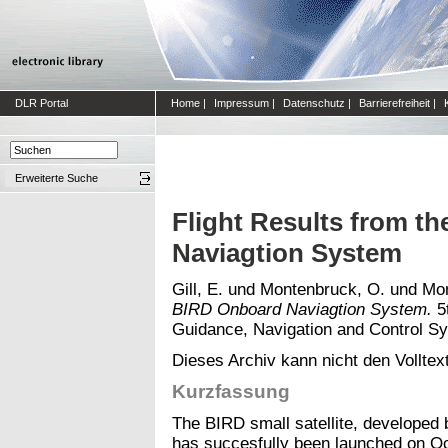
DLR Portal
Home
|
Impressum
|
Datenschutz
|
Barrierefreiheit
|
Erweiterte Suche
Flight Results from t
Naviagtion System
Gill, E.
und
Montenbruck, O.
und
Mon
BIRD Onboard Naviagtion System.
5t
Guidance, Navigation and Control Sys
Dieses Archiv kann nicht den Volltext
Kurzfassung
The BIRD small satellite, develope
has succesfully been launched on O