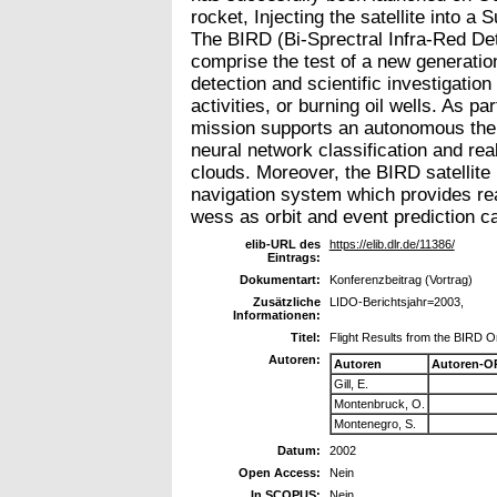
rocket, Injecting the satellite into a
The BIRD (Bi-Sprectral Infra-Red Det
comprise the test of a new generation
detection and scientific investigation 
activities, or burning oil wells. As pa
mission supports an autonomous the
neural network classification and re
clouds. Moreover, the BIRD satellit
navigation system which provides rea
wess as orbit and event prediction ca
elib-URL des
https://elib.dlr.de/11386/
Eintrags:
Dokumentart:
Konferenzbeitrag (Vortrag)
Zusätzliche
LIDO-Berichtsjahr=2003,
Informationen:
Titel:
Flight Results from the BIRD 
Autoren:
Autoren
Autoren-O
Gill, E.
Montenbruck, O.
Montenegro, S.
Datum:
2002
Open Access:
Nein
In SCOPUS:
Nein