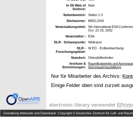
In ISI Web of
Nein
Science:
Seitenbereich:
Seiten 1-3
Stichwörter:
BIRD,ONS
Veranstaltungstitel:
5th International ESA Conferen
Oct. 22-25, 2002
Veranstalter :
ESA
DLR - Schwerpunkt:
Weltraum
DLR -
W EO - Erdbeobachtung
Forschungsgebiet:
Standort:
Oberpfaffenhofen
Institute &
Raumflugbetrieb und Astronaute
Einrichtungen:
Astronautenausbildung
Nur für Mitarbeiter des Archivs:
Kont
Einige Felder oben sind zurzeit ausg
electronic library verwendet
EPrint
Gestaltung Webseite und Datenbank: Copyright © Deutsches Zentrum für Luft- und Raumfa