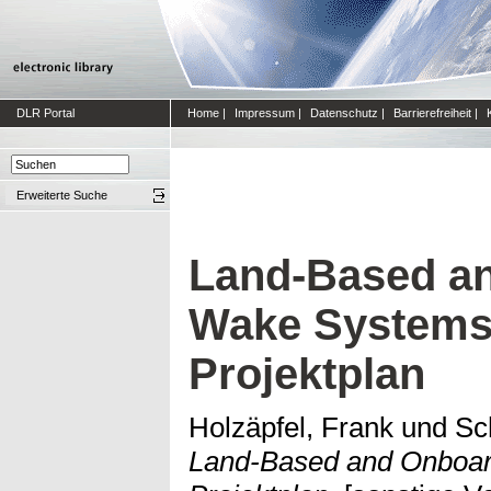
DLR Portal
Home
|
Impressum
|
Datenschutz
|
Barrierefreiheit
|
Erweiterte Suche
Land-Based a
Wake Systems
Projektplan
Holzäpfel, Frank
und
Sc
Land-Based and Onboa