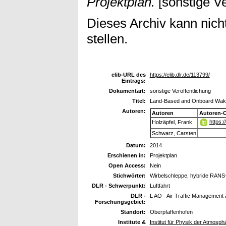
Projektplan.
[sonstige Ve
Dieses Archiv kann nicht
stellen.
elib-URL des
https://elib.dlr.de/113799/
Eintrags:
Dokumentart:
sonstige Veröffentlichung
Titel:
Land-Based and Onboard Wake
Autoren:
Autoren
Autoren-
https:
Holzäpfel, Frank
Schwarz, Carsten
Datum:
2014
Erschienen in:
Projektplan
Open Access:
Nein
Stichwörter:
Wirbelschleppe, hybride RANS
DLR - Schwerpunkt:
Luftfahrt
DLR -
L AO - Air Traffic Management
Forschungsgebiet:
Standort:
Oberpfaffenhofen
Institute &
Institut für Physik der Atmosp