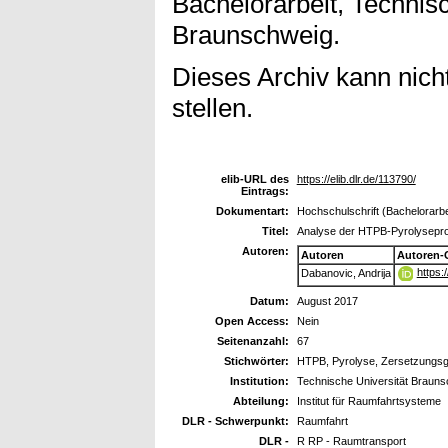
Bachelorarbeit, Technisc
Braunschweig.
Dieses Archiv kann nicht
stellen.
elib-URL des
https://elib.dlr.de/113790/
Eintrags:
Dokumentart:
Hochschulschrift (Bachelorarbe
Titel:
Analyse der HTPB-Pyrolysepro
Autoren:
Autoren
Autoren-
https:
Dabanovic, Andrija
Datum:
August 2017
Open Access:
Nein
Seitenanzahl:
67
Stichwörter:
HTPB, Pyrolyse, Zersetzungs
Institution:
Technische Universität Braun
Abteilung:
Institut für Raumfahrtsysteme
DLR - Schwerpunkt:
Raumfahrt
DLR -
R RP - Raumtransport