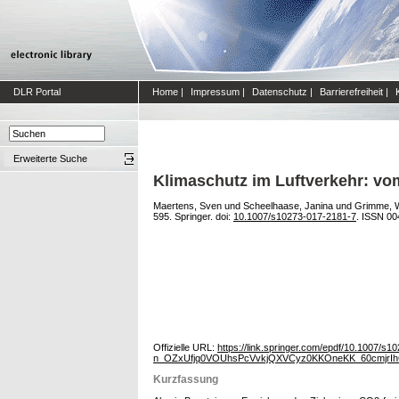
DLR Portal
Home
|
Impressum
|
Datenschutz
|
Barrierefreiheit
|
Erweiterte Suche
Klimaschutz im Luftverkehr: v
Maertens, Sven
und
Scheelhaase, Janina
und
Grimme, 
595. Springer. doi:
10.1007/s10273-017-2181-7
. ISSN 00
Offizielle URL:
https://link.springer.com/epdf/10.1
n_OZxUfjq0VOUhsPcVvkjQXVCyz0KKOneKK_60cmj
Kurzfassung