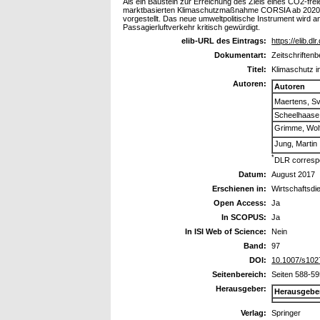
Als ein Baustein zur Erreichung des Ziels eines CO2-frei
marktbasierten Klimaschutzmaßnahme CORSIA ab 2020 b
vorgestellt. Das neue umweltpolitische Instrument wird 
Passagierluftverkehr kritisch gewürdigt.
elib-URL des Eintrags:
https://elib.dl
Dokumentart:
Zeitschriftenb
Titel:
Klimaschutz 
Autoren:
Autoren
Maertens, S
Scheelhaase,
Grimme, Wol
Jung, Martin
*
DLR corresp
Datum:
August 2017
Erschienen in:
Wirtschaftsdi
Open Access:
Ja
In SCOPUS:
Ja
In ISI Web of Science:
Nein
Band:
97
DOI:
10.1007/s102
Seitenbereich:
Seiten 588-59
Herausgeber:
Herausgebe
Verlag:
Springer