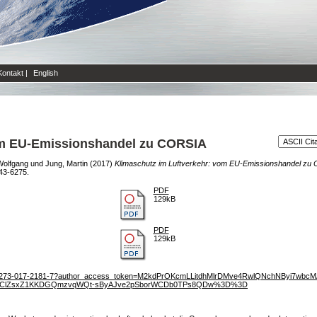
Kontakt
|
English
om EU-Emissionshandel zu CORSIA
Wolfgang
und
Jung, Martin
(2017)
Klimaschutz im Luftverkehr: vom EU-Emissionshandel zu
43-6275.
PDF
129kB
PDF
129kB
007/s10273-017-2181-7?author_access_token=M2kdPrOKcmLLitdhMlrDMve4RwlQNchNByi7w
rIhClZsxZ1KKDGQmzvqWQt-sByAJve2pSborWCDb0TPs8QDw%3D%3D