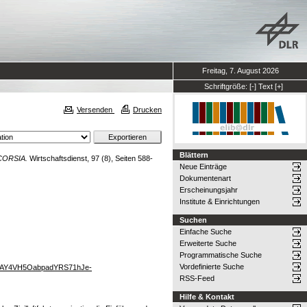
Freitag, 7. August 2026
Schriftgröße:
[-]
Text
[+]
Versenden
Drucken
Blättern
 CORSIA.
Wirtschaftsdienst, 97 (8), Seiten 588-
Neue Einträge
Dokumentenart
Erscheinungsjahr
Institute & Einrichtungen
Suchen
Einfache Suche
Erweiterte Suche
Programmatische Suche
Vordefinierte Suche
bcMAY4VH5OabpadYRS71hJe-
RSS-Feed
Hilfe & Kontakt