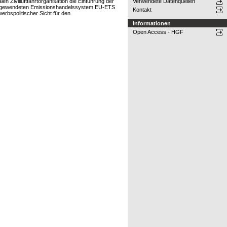
 Zivilluftfahrtorganisation die Einführung der
Verwendete Datenquellen
 angewendeten Emissionshandelssystem EU-ETS
Kontakt
rbspolitischer Sicht für den
Informationen
Open Access - HGF