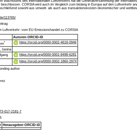
en Wachstums des internationalen Luftverkehrs hat die Generalversammlung der Internationalen
eschlossen. CORSIA wird auch im Vergleich zum bislang in Europa auf den Luftverkehr
anschließend sowohl aus umwelt- als auch aus transaktionskosten-ökonomischer und wettbewe
r.de/113765/
eitrag
im Luftverkehr: vom EU-Emissionshandel zu CORSIA
Autoren-ORCID-iD
https://orcid.org/0000-0002-4618-0946
*
ven
 Janina
https://orcid.org/0000-0001-8498-6281
fgang
https://orcid.org/0000-0002-1860-297X
onding author
enst
73-017-2181-7
5
r
Herausgeber-ORCID-iD