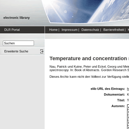
DLR Portal
Home
|
Impressum
|
Datenschutz
|
Barrierefreiheit
|
Erweiterte Suche
Temperature and concentration 
Nau, Patrick
und
Kutne, Peter
und
Eckel, Georg
und
Mei
spectroscopy.
In: Book of Abstracts. Gordon Research 
Dieses Archiv kann nicht den Volltext zur Verfügung stell
elib-URL des Eintrags:
h
Dokumentart:
K
Titel:
T
Autoren: