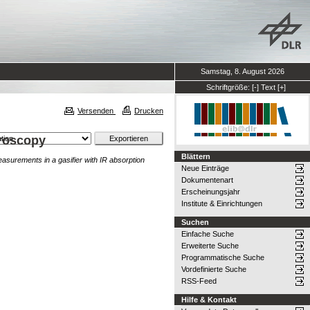
Samstag, 8. August 2026
Schriftgröße:
[-]
Text
[+]
Versenden
Drucken
troscopy
Blättern
surements in a gasifier with IR absorption
Neue Einträge
Dokumentenart
Erscheinungsjahr
Institute & Einrichtungen
Suchen
Einfache Suche
Erweiterte Suche
Programmatische Suche
Vordefinierte Suche
RSS-Feed
Hilfe & Kontakt