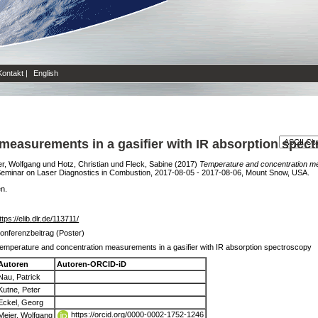
Kontakt
|
English
measurements in a gasifier with IR absorption spec
er, Wolfgang
und
Hotz, Christian
und
Fleck, Sabine
(2017)
Temperature and concentration mea
Seminar on Laser Diagnostics in Combustion, 2017-08-05 - 2017-08-06, Mount Snow, USA.
en.
ttps://elib.dlr.de/113711/
onferenzbeitrag (Poster)
emperature and concentration measurements in a gasifier with IR absorption spectroscopy
Autoren
Autoren-ORCID-iD
Nau, Patrick
Kutne, Peter
Eckel, Georg
https://orcid.org/0000-0002-1752-1246
Meier, Wolfgang