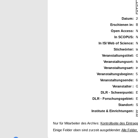
Datum:
2
Erschienen in:
B
Open Access:
N
In SCOPUS:
N
In ISI Web of Science:
N
Stichwörter:
t
Veranstaltungstitel:
G
Veranstaltungsort:
M
Veranstaltungsart:
i
Veranstaltungsbeginn:
5
Veranstaltungsende:
6
Veranstalter :
DLR - Schwerpunkt:
E
DLR - Forschungsgebiet:
E
Standort:
S
Institute & Einrichtungen:
I
I
Nur für Mitarbeiter des Archivs:
Kontrollseite des Eintrag
Einige Felder oben sind zurzeit ausgeblendet:
Alle Felder