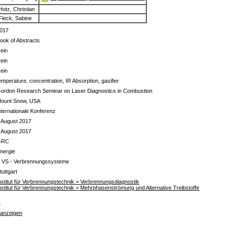
Hotz, Christian
Fleck, Sabine
017
ook of Abstracts
ein
ein
ein
emperature, concentration, IR Absorption, gasifier
ordon Research Seminar on Laser Diagnostics in Combustion
ount Snow, USA
nternationale Konferenz
 August 2017
 August 2017
GRC
nergie
 VS - Verbrennungssysteme
tuttgart
nstitut für Verbrennungstechnik > Verbrennungsdiagnostik
nstitut für Verbrennungstechnik > Mehrphasenströmung und Alternative Treibstoffe
s
 anzeigen