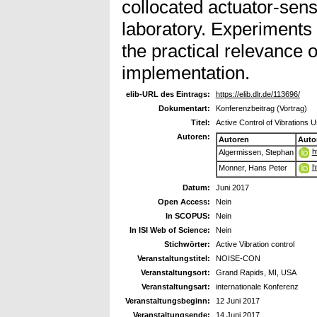
collocated actuator-senso
laboratory. Experiments
the practical relevance 
implementation.
elib-URL des Eintrags:
https://elib.dlr.de/113696/
Dokumentart:
Konferenzbeitrag (Vortrag)
Titel:
Active Control of Vibrations 
Autoren:
Autoren
Auto
h
Algermissen, Stephan
h
Monner, Hans Peter
Datum:
Juni 2017
Open Access:
Nein
In SCOPUS:
Nein
In ISI Web of Science:
Nein
Stichwörter:
Active Vibration control
Veranstaltungstitel:
NOISE-CON
Veranstaltungsort:
Grand Rapids, MI, USA
Veranstaltungsart:
internationale Konferenz
Veranstaltungsbeginn:
12 Juni 2017
Veranstaltungsende:
14 Juni 2017