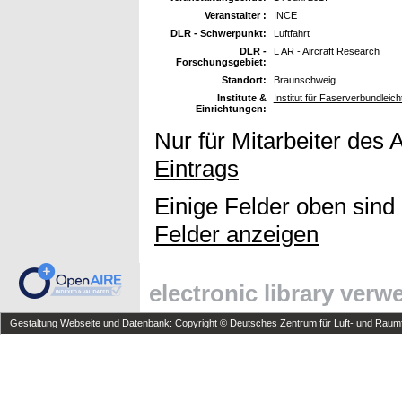
Veranstalter :
INCE
DLR - Schwerpunkt:
Luftfahrt
DLR -
L AR - Aircraft Research
Forschungsgebiet:
Standort:
Braunschweig
Institute &
Institut für Faserverbundleic
Einrichtungen:
Nur für Mitarbeiter des 
Eintrags
Einige Felder oben sind
Felder anzeigen
electronic library ver
Gestaltung Webseite und Datenbank: Copyright © Deutsches Zentrum für Luft- und Raumfa