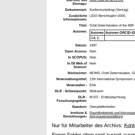
Eintrags:
Dokumentart:
Konferenzbeitrag (Vortrag)
Zusätzliche
LIDO-Berichtsjahr=2000,
Informationen:
Titel:
Orbit Determination of the MIR
Autoren:
Autoren
Autoren-ORCID-iD
Gill, E.
Datum:
1997
Open Access:
Nein
In SCOPUS:
Nein
In ISI Web of
Nein
Science:
Stichwörter:
MOMS, Orbit Determination, 
Veranstaltungstitel:
12th International Symposium 
Veranstalter :
ESA
DLR - Schwerpunkt:
Weltraum
DLR -
W EO - Erdbeobachtung
Forschungsgebiet:
Standort:
Oberpfaffenhofen
Institute &
Raumflugbetrieb und Astronaute
Einrichtungen:
Astronautenausbildung
Nur für Mitarbeiter des Archivs:
Kont
Einige Felder oben sind zurzeit ausg