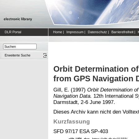
DLR Portal
Home
|
Impressum
|
Datenschutz
|
Barrierefreiheit
|
Erweiterte Suche
Orbit Determination o
from GPS Navigation 
Gill, E.
(1997)
Orbit Determination o
Navigation Data.
12th International 
Darmstadt, 2-6 June 1997.
Dieses Archiv kann nicht den Volltext
Kurzfassung
SFD 97/17 ESA SP-403
elib-URL des
https://elib.dlr.de/11333/