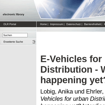
DLR Portal
Home
|
Impressum
|
Datenschutz
|
Barrierefreiheit
|
Erweiterte Suche
E-Vehicles for
Distribution - 
happening yet
Lobig, Anika
und
Ehrler,
Vehicles for urban Distri