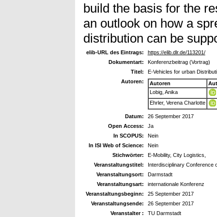
build the basis for the 
an outlook on how a spre
distribution can be sup
elib-URL des Eintrags:
https://elib.dlr.de/113201/
Dokumentart:
Konferenzbeitrag (Vortrag)
Titel:
E-Vehicles for urban Distribut
Autoren:
Autoren
Au
Lobig, Anika
Ehrler, Verena Charlotte
Datum:
26 September 2017
Open Access:
Ja
In SCOPUS:
Nein
In ISI Web of Science:
Nein
Stichwörter:
E-Mobility, City Logistics,
Veranstaltungstitel:
Interdisciplinary Conference o
Veranstaltungsort:
Darmstadt
Veranstaltungsart:
internationale Konferenz
Veranstaltungsbeginn:
25 September 2017
Veranstaltungsende:
26 September 2017
Veranstalter :
TU Darmstadt