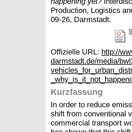
happening yet?
Interdis
Production, Logistics an
09-26, Darmstadt.
PD
5
Offizielle URL:
http://ww
darmstadt.de/media/bwl2
vehicles_for_urban_distr
_why_is_it_not_happeni
Kurzfassung
In order to reduce emiss
shift from conventional v
commercial transport wo
has shown that this shift