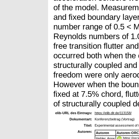
of the model. Measureme
and fixed boundary layer
number range of 0.5 < M
Reynolds numbers of 1.
free transition flutter and
occurred both when the
structurally coupled an
freedom were only aero
However when the bounda
fixed at 7.5% chord, flut
of structurally coupled 
elib-URL des Eintrags:
https://elib.dlr.de/113158/
Dokumentart:
Konferenzbeitrag (Vortrag)
Titel:
Experimental assessment of the 
Autoren:
Autoren
Autoren-ORC
https://or
Hebler, Anne