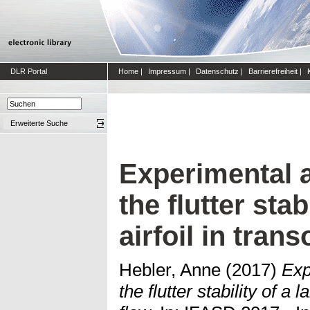
DLR Portal
Home
|
Impressum
|
Datenschutz
|
Barrierefreiheit
|
Erweiterte Suche
Experimental 
the flutter stab
airfoil in tran
Hebler, Anne
(2017)
Exp
the flutter stability of a 