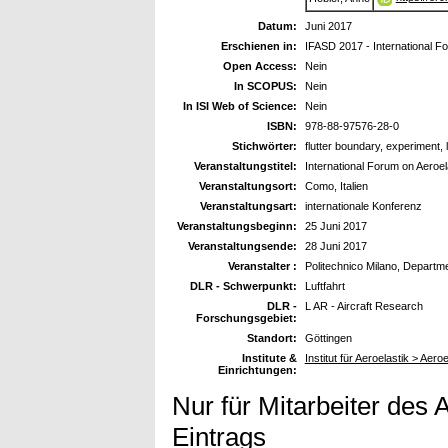
Datum:
Juni 2017
Erschienen in:
IFASD 2017 - International F
Open Access:
Nein
In SCOPUS:
Nein
In ISI Web of Science:
Nein
ISBN:
978-88-97576-28-0
Stichwörter:
flutter boundary, experiment, la
Veranstaltungstitel:
International Forum on Aeroe
Veranstaltungsort:
Como, Italien
Veranstaltungsart:
internationale Konferenz
Veranstaltungsbeginn:
25 Juni 2017
Veranstaltungsende:
28 Juni 2017
Veranstalter :
Politechnico Milano, Depart
DLR - Schwerpunkt:
Luftfahrt
DLR -
L AR - Aircraft Research
Forschungsgebiet:
Standort:
Göttingen
Institute &
Institut für Aeroelastik > Aer
Einrichtungen:
Nur für Mitarbeiter des 
Eintrags