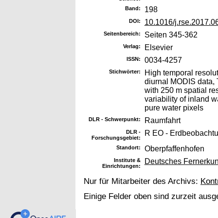
Band:
198
DOI:
10.1016/j.rse.2017.0
Seitenbereich:
Seiten 345-362
Verlag:
Elsevier
ISSN:
0034-4257
Stichwörter:
High temporal resolut
diurnal MODIS data, T
with 250 m spatial re
variability of inland 
pure water pixels
DLR - Schwerpunkt:
Raumfahrt
DLR -
R EO - Erdbeobacht
Forschungsgebiet:
Standort:
Oberpfaffenhofen
Institute &
Deutsches Fernerkun
Einrichtungen:
Nur für Mitarbeiter des Archivs:
Kont
Einige Felder oben sind zurzeit ausg