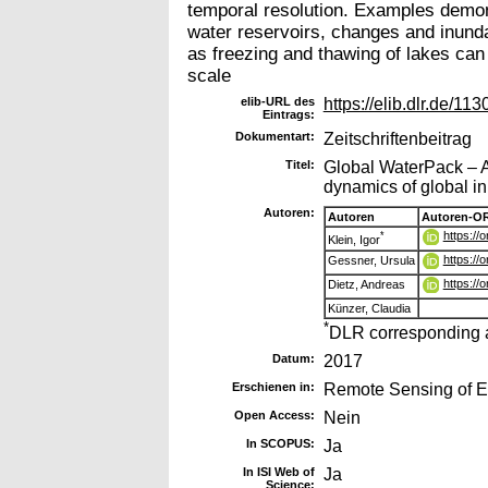
temporal resolution. Examples demonst
water reservoirs, changes and inunda
as freezing and thawing of lakes can
scale
elib-URL des
https://elib.dlr.de/113
Eintrags:
Dokumentart:
Zeitschriftenbeitrag
Titel:
Global WaterPack – A 
dynamics of global i
Autoren:
Autoren
Autoren-OR
https://
*
Klein, Igor
https://
Gessner, Ursula
https://
Dietz, Andreas
Künzer, Claudia
*
DLR corresponding 
Datum:
2017
Erschienen in:
Remote Sensing of E
Open Access:
Nein
In SCOPUS:
Ja
In ISI Web of
Ja
Science: