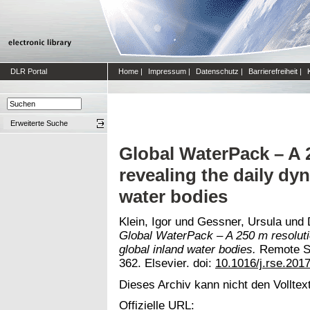
DLR Portal
Home
|
Impressum
|
Datenschutz
|
Barrierefreiheit
|
Erweiterte Suche
Global WaterPack – A 
revealing the daily dy
water bodies
Klein, Igor
und
Gessner, Ursula
und
Global WaterPack – A 250 m resolutio
global inland water bodies.
Remote Se
362. Elsevier. doi:
10.1016/j.rse.201
Dieses Archiv kann nicht den Volltext
Offizielle URL: