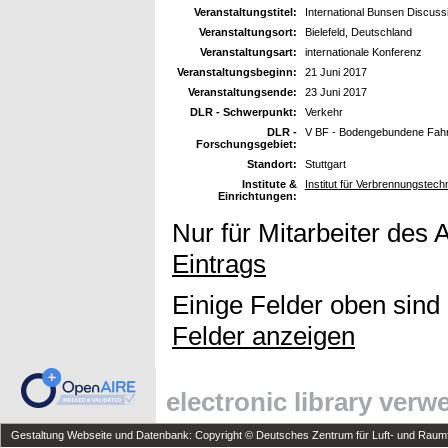
Veranstaltungstitel:
International Bunsen Discuss
Veranstaltungsort:
Bielefeld, Deutschland
Veranstaltungsart:
internationale Konferenz
Veranstaltungsbeginn:
21 Juni 2017
Veranstaltungsende:
23 Juni 2017
DLR - Schwerpunkt:
Verkehr
DLR -
V BF - Bodengebundene Fah
Forschungsgebiet:
Standort:
Stuttgart
Institute &
Institut für Verbrennungstech
Einrichtungen:
Nur für Mitarbeiter des 
Eintrags
Einige Felder oben sind
Felder anzeigen
electronic library ver
Gestaltung Webseite und Datenbank: Copyright © Deutsches Zentrum für Luft- und Raumfa