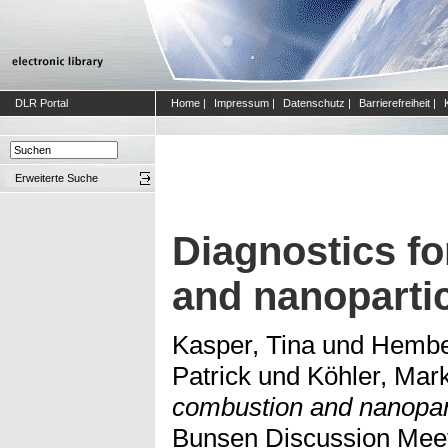
DLR Portal
Home
|
Impressum
|
Datenschutz
|
Barrierefreiheit
|
Erweiterte Suche
Diagnostics f
and nanopartic
Kasper, Tina
und
Hember
Patrick
und
Köhler, Mar
combustion and nanopart
Bunsen Discussion Meet