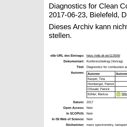
Diagnostics for Clean C
2017-06-23, Bielefeld, 
Dieses Archiv kann nicht
stellen.
elib-URL des Eintrags:
https://elib.dlr.de/113009/
Dokumentart:
Konferenzbeitrag (Vortrag)
Titel:
Diagnostics for combustion a
Autoren:
Autoren
Autore
Kasper, Tina
Hemberger, Patrick
Oßwald, Patrick
htt
Köhler, Markus
Datum:
2017
Open Access:
Nein
In SCOPUS:
Nein
In ISI Web of Science:
Nein
Stichwörter:
mass spectrometry, nanoparti