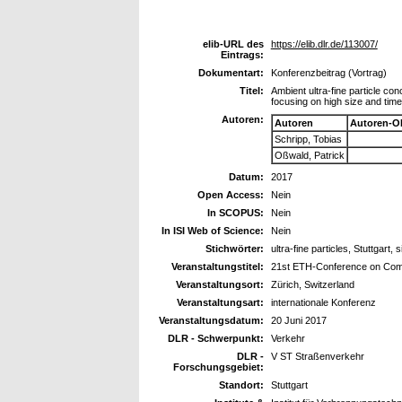
elib-URL des
https://elib.dlr.de/113007/
Eintrags:
Dokumentart:
Konferenzbeitrag (Vortrag)
Titel:
Ambient ultra-fine particle conc
focusing on high size and time
Autoren:
Autoren
Autoren-O
Schripp, Tobias
Oßwald, Patrick
Datum:
2017
Open Access:
Nein
In SCOPUS:
Nein
In ISI Web of Science:
Nein
Stichwörter:
ultra-fine particles, Stuttgart
Veranstaltungstitel:
21st ETH-Conference on Comb
Veranstaltungsort:
Zürich, Switzerland
Veranstaltungsart:
internationale Konferenz
Veranstaltungsdatum:
20 Juni 2017
DLR - Schwerpunkt:
Verkehr
DLR -
V ST Straßenverkehr
Forschungsgebiet:
Standort:
Stuttgart