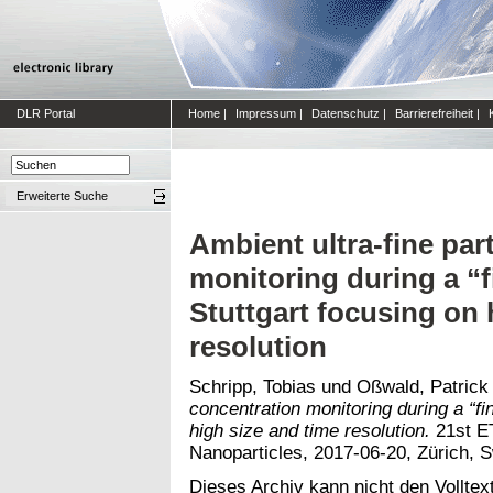
DLR Portal
Home
|
Impressum
|
Datenschutz
|
Barrierefreiheit
|
Erweiterte Suche
Ambient ultra-fine par
monitoring during a “fi
Stuttgart focusing on 
resolution
Schripp, Tobias
und
Oßwald, Patrick
concentration monitoring during a “fin
high size and time resolution.
21st E
Nanoparticles, 2017-06-20, Zürich, S
Dieses Archiv kann nicht den Volltext