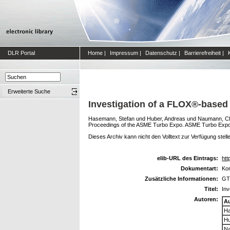
DLR Portal
Home
|
Impressum
|
Datenschutz
|
Barrierefreiheit
|
Erweiterte Suche
Investigation of a FLOX®-based
Hasemann, Stefan
und
Huber, Andreas
und
Naumann, C
Proceedings of the ASME Turbo Expo. ASME Turbo Expo 2
Dieses Archiv kann nicht den Volltext zur Verfügung stell
elib-URL des Eintrags:
htt
Dokumentart:
Kon
Zusätzliche Informationen:
GT
Titel:
Inv
Autoren:
A
Ha
Hu
N