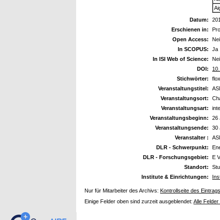
Ai
Datum:
20
Erschienen in:
Pr
Open Access:
Ne
In SCOPUS:
Ja
In ISI Web of Science:
Ne
DOI:
10
Stichwörter:
flo
Veranstaltungstitel:
ASM
Veranstaltungsort:
Cha
Veranstaltungsart:
int
Veranstaltungsbeginn:
26 
Veranstaltungsende:
30 
Veranstalter :
AS
DLR - Schwerpunkt:
En
DLR - Forschungsgebiet:
E 
Standort:
Stu
Institute & Einrichtungen:
Ins
Nur für Mitarbeiter des Archivs:
Kontrollseite des Eintrag
Einige Felder oben sind zurzeit ausgeblendet:
Alle Felder