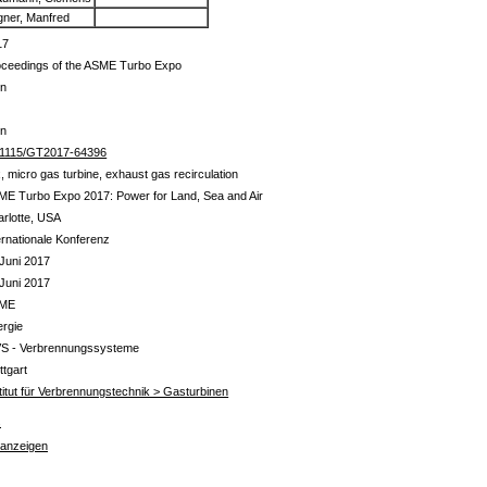
gner, Manfred
17
oceedings of the ASME Turbo Expo
in
in
.1115/GT2017-64396
x, micro gas turbine, exhaust gas recirculation
E Turbo Expo 2017: Power for Land, Sea and Air
rlotte, USA
ernationale Konferenz
Juni 2017
Juni 2017
ME
ergie
VS - Verbrennungssysteme
ttgart
titut für Verbrennungstechnik > Gasturbinen
s
 anzeigen