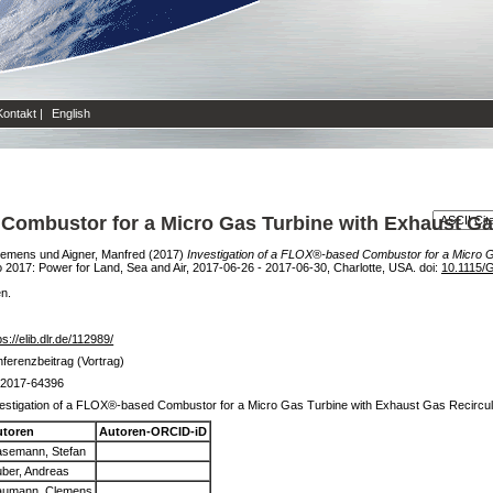
Kontakt
|
English
 Combustor for a Micro Gas Turbine with Exhaust Ga
lemens
und
Aigner, Manfred
(2017)
Investigation of a FLOX®-based Combustor for a Micro G
017: Power for Land, Sea and Air, 2017-06-26 - 2017-06-30, Charlotte, USA. doi:
10.1115/
en.
ps://elib.dlr.de/112989/
ferenzbeitrag (Vortrag)
2017-64396
estigation of a FLOX®-based Combustor for a Micro Gas Turbine with Exhaust Gas Recircul
utoren
Autoren-ORCID-iD
semann, Stefan
ber, Andreas
aumann, Clemens