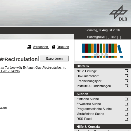
Sonntag, 9. August 2026
Schriftgröße:
[-]
Text
[+]
Versenden
Drucken
s Recirculation
Blättern
as Turbine with Exhaust Gas Recirculation.
In:
GT2017-64396
.
Neue Einträge
Dokumentenart
Erscheinungsjahr
Institute & Einrichtungen
Suchen
Einfache Suche
Erweiterte Suche
ation
Programmatische Suche
Vordefinierte Suche
RSS-Feed
Hilfe & Kontakt