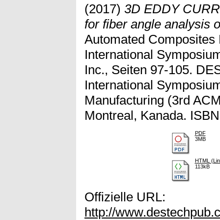
(2017)
3D EDDY CURRE
for fiber angle analysis 
Automated Composites M
International Symposium
Inc., Seiten 97-105. DES
International Symposiu
Manufacturing (3rd ACM
Montreal, Kanada. ISBN
PDF
3MB
HTML (Link
113kB
Offizielle URL:
http://www.destechpub.