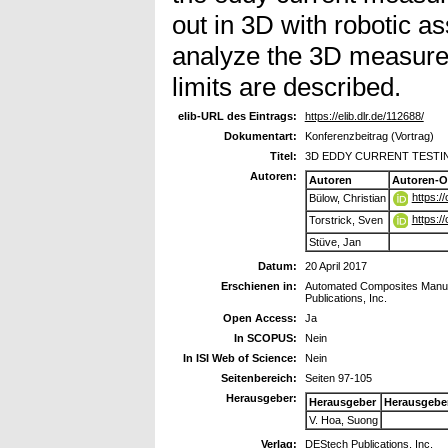
out in 3D with robotic a
analyze the 3D measure
limits are described.
elib-URL des Eintrags:
https://elib.dlr.de/112688/
Dokumentart:
Konferenzbeitrag (Vortrag)
Titel:
3D EDDY CURRENT TESTING - A
Autoren:
Autoren
Autoren-O
https:/
Bülow, Christian
https:/
Torstrick, Sven
Stüve, Jan
Datum:
20 April 2017
Erschienen in:
Automated Composites Manufa
Publications, Inc.
Open Access:
Ja
In SCOPUS:
Nein
In ISI Web of Science:
Nein
Seitenbereich:
Seiten 97-105
Herausgeber:
Herausgeber
Herausgebe
V. Hoa, Suong
Verlag:
DEStech Publications, Inc.