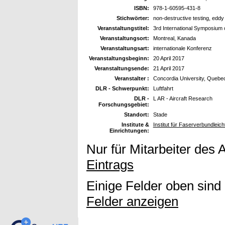
ISBN:
978-1-60595-431-8
Stichwörter:
non-destructive testing, edd
Veranstaltungstitel:
3rd International Symposium
Veranstaltungsort:
Montreal, Kanada
Veranstaltungsart:
internationale Konferenz
Veranstaltungsbeginn:
20 April 2017
Veranstaltungsende:
21 April 2017
Veranstalter :
Concordia University, Quebe
DLR - Schwerpunkt:
Luftfahrt
DLR -
L AR - Aircraft Research
Forschungsgebiet:
Standort:
Stade
Institute &
Institut für Faserverbundlei
Einrichtungen:
Nur für Mitarbeiter des 
Eintrags
Einige Felder oben sind
Felder anzeigen