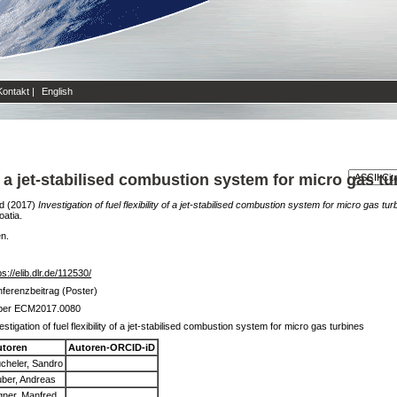
Kontakt
|
English
 of a jet‐stabilised combustion system for micro gas t
d
(2017)
Investigation of fuel flexibility of a jet‐stabilised combustion system for micro gas tur
atia.
en.
ps://elib.dlr.de/112530/
ferenzbeitrag (Poster)
per ECM2017.0080
estigation of fuel flexibility of a jet‐stabilised combustion system for micro gas turbines
utoren
Autoren-ORCID-iD
cheler, Sandro
ber, Andreas
gner, Manfred