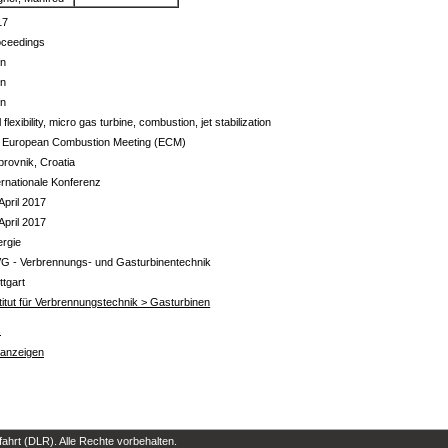
17
oceedings
in
in
in
l flexibility, micro gas turbine, combustion, jet stabilization
h European Combustion Meeting (ECM)
rovnik, Croatia
ernationale Konferenz
April 2017
April 2017
ergie
VG - Verbrennungs- und Gasturbinentechnik
ttgart
titut für Verbrennungstechnik > Gasturbinen
s
 anzeigen
hrt (DLR). Alle Rechte vorbehalten.