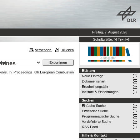
Freitag, 7. August 2026
Schriftgröße:
[-]
Text
[+]
Versenden
Drucken
urbines
Blättern
bines.
In: Proceedings. 8th European Combustion
Neue Einträge
Dokumentenart
Erscheinungsjahr
Institute & Einrichtungen
Suchen
Einfache Suche
Erweiterte Suche
Programmatische Suche
Vordefinierte Suche
RSS-Feed
Hilfe & Kontakt