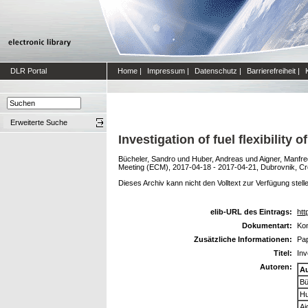
DLR Portal
Home
|
Impressum
|
Datenschutz
|
Barrierefreiheit
|
Erweiterte Suche
Investigation of fuel flexibility
Bücheler, Sandro
und
Huber, Andreas
und
Aigner, Manfre
Meeting (ECM), 2017-04-18 - 2017-04-21, Dubrovnik, Cro
Dieses Archiv kann nicht den Volltext zur Verfügung stell
elib-URL des Eintrags:
htt
Dokumentart:
Kon
Zusätzliche Informationen:
Pa
Titel:
Inv
Autoren:
A
Bü
Hu
Ai