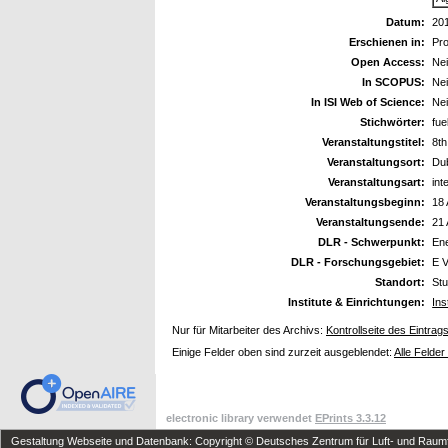
Datum:
20
Erschienen in:
Pr
Open Access:
Ne
In SCOPUS:
Ne
In ISI Web of Science:
Ne
Stichwörter:
fue
Veranstaltungstitel:
8t
Veranstaltungsort:
Dub
Veranstaltungsart:
int
Veranstaltungsbeginn:
18 
Veranstaltungsende:
21 
DLR - Schwerpunkt:
En
DLR - Forschungsgebiet:
E 
Standort:
Stu
Institute & Einrichtungen:
Ins
Nur für Mitarbeiter des Archivs:
Kontrollseite des Eintrag
Einige Felder oben sind zurzeit ausgeblendet:
Alle Felder
electronic library verwendet
EPrints 3.3.12
Gestaltung Webseite und Datenbank: Copyright © Deutsches Zentrum für Luft- und Raumfa