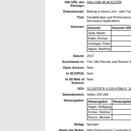
elib-URL des
https://elib.dlr.de/112338/
Eintrags:
Dokumentart:
Beitrag in einem Lehr- oder F
Titel:
Parallelization and Performanc
Aerospace Applications
Autoren:
Autoren
Autoren-OR
Seidl, Martin
Keller, Roman
Gerlinger, Peter
Aigner, Manfred
Datum:
2017
Erschienen in:
The 19th Results and Review 
Open Access:
Nein
In SCOPUS:
Nein
In ISI Web of
Nein
Science:
DOI:
10.1007/978-3-319-47066-5_1
Seitenbereich:
Seiten 259-268
Herausgeber:
Herausgeber
Herausgebe
Nagel, Wolfgang
Kröner, Dietmar
Resch, Michael
Verlag:
Springer
Name der Reihe:
High Performance Computing in