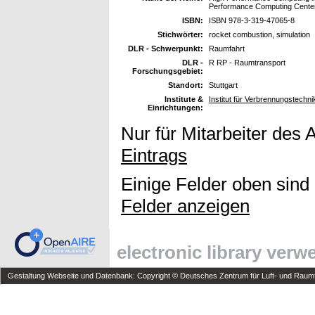
Performance Computing Cente
ISBN:
ISBN 978-3-319-47065-8
Stichwörter:
rocket combustion, simulation
DLR - Schwerpunkt:
Raumfahrt
DLR -
R RP - Raumtransport
Forschungsgebiet:
Standort:
Stuttgart
Institute &
Institut für Verbrennungstechn
Einrichtungen:
Nur für Mitarbeiter des 
Eintrags
Einige Felder oben sind
Felder anzeigen
electronic library ver
Gestaltung Webseite und Datenbank: Copyright © Deutsches Zentrum für Luft- und Raumfa