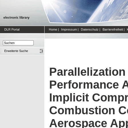
DLR Portal
Home
|
Impressum
|
Datenschutz
|
Barrierefreiheit
|
Erweiterte Suche
Parallelization
Performance A
Implicit Compr
Combustion C
Aerospace App