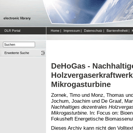
DLR Portal
Home
|
Impressum
|
Datenschutz
|
Barrierefreiheit
|
Erweiterte Suche
DeHoGas - Nachhaltig
Holzvergaserkraftwerk
Mikrogasturbine
Zornek, Timo
und
Monz, Thomas
un
Jochum, Joachim
und
De Graaf, Mar
Nachhaltiges dezentrales Holzvergas
Mikrogasturbine.
In: Focus on: Bioe
Fokusheft Energetische Biomassenu
Dieses Archiv kann nicht den Volltext