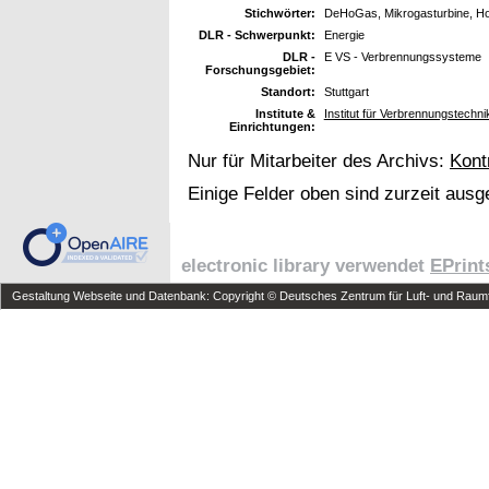
Stichwörter:
DeHoGas, Mikrogasturbine, Ho
DLR - Schwerpunkt:
Energie
DLR -
E VS - Verbrennungssysteme
Forschungsgebiet:
Standort:
Stuttgart
Institute &
Institut für Verbrennungstechn
Einrichtungen:
Nur für Mitarbeiter des Archivs:
Kont
Einige Felder oben sind zurzeit ausg
electronic library verwendet
EPrint
Gestaltung Webseite und Datenbank: Copyright © Deutsches Zentrum für Luft- und Raumfa