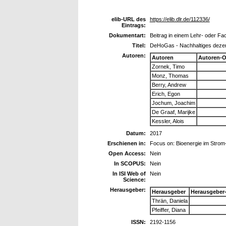
elib-URL des
https://elib.dlr.de/112336/
Eintrags:
Dokumentart:
Beitrag in einem Lehr- oder F
Titel:
DeHoGas - Nachhaltiges dezent
Autoren:
Autoren
Autoren-O
Zornek, Timo
Monz, Thomas
Berry, Andrew
Erich, Egon
Jochum, Joachim
De Graaf, Marijke
Kessler, Alois
Datum:
2017
Erschienen in:
Focus on: Bioenergie im Stro
Open Access:
Nein
In SCOPUS:
Nein
In ISI Web of
Nein
Science:
Herausgeber:
Herausgeber
Herausgeber
Thrän, Daniela
Pfeiffer, Diana
ISSN:
2192-1156