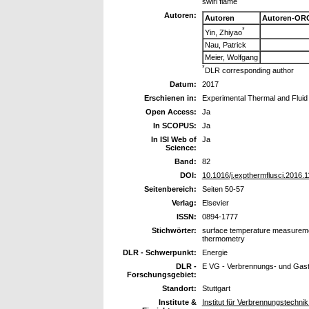
swirl flame
Autoren:
Autoren
Autoren-ORC
*
Yin, Zhiyao
Nau, Patrick
Meier, Wolfgang
*
DLR corresponding author
Datum:
2017
Erschienen in:
Experimental Thermal and Fluid
Open Access:
Ja
In SCOPUS:
Ja
In ISI Web of
Ja
Science:
Band:
82
DOI:
10.1016/j.expthermflusci.2016.1
Seitenbereich:
Seiten 50-57
Verlag:
Elsevier
ISSN:
0894-1777
Stichwörter:
surface temperature measuremen
thermometry
DLR - Schwerpunkt:
Energie
DLR -
E VG - Verbrennungs- und Gast
Forschungsgebiet:
Standort:
Stuttgart
Institute &
Institut für Verbrennungstechni