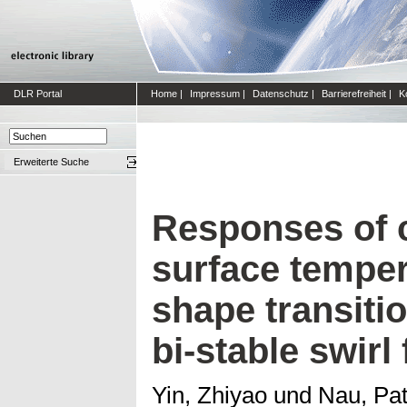
DLR Portal
Home
|
Impressum
|
Datenschutz
|
Barrierefreiheit
|
K
Erweiterte Suche
Responses of 
surface temper
shape transitio
bi-stable swirl
Yin, Zhiyao
und
Nau, Pat