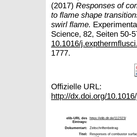
(2017)
Responses of com
to flame shape transitions
swirl flame.
Experimental
Science, 82, Seiten 50-57
10.1016/j.expthermflusc
1777.
Offizielle URL:
http://dx.doi.org/10.1016
elib-URL des
https://elib.dlr.de/112323/
Eintrags:
Dokumentart:
Zeitschriftenbeitrag
Titel:
Responses of combustor surface 