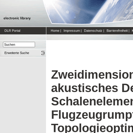
DLR Portal
Home
|
Impressum
|
Datenschutz
|
Barrierefreiheit
|
Erweiterte Suche
Zweidimension
akustisches D
Schalenelemen
Flugzeugrumpf
Topologieopti