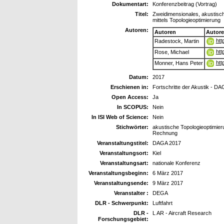
Dokumentart:
Konferenzbeitrag (Vortrag)
Titel:
Zweidimensionales, akustis
mittels Topologieoptimierung
Autoren:
Autoren
Autor
htt
Radestock, Martin
htt
Rose, Michael
htt
Monner, Hans Peter
Datum:
2017
Erschienen in:
Fortschritte der Akustik - D
Open Access:
Ja
In SCOPUS:
Nein
In ISI Web of Science:
Nein
Stichwörter:
akustische Topologieoptimier
Rechnung
Veranstaltungstitel:
DAGA 2017
Veranstaltungsort:
Kiel
Veranstaltungsart:
nationale Konferenz
Veranstaltungsbeginn:
6 März 2017
Veranstaltungsende:
9 März 2017
Veranstalter :
DEGA
DLR - Schwerpunkt:
Luftfahrt
DLR -
L AR - Aircraft Research
Forschungsgebiet: