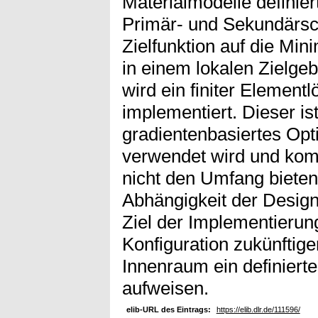
Materialmodelle definie
Primär- und Sekundärsch
Zielfunktion auf die Mi
in einem lokalen Zielgeb
wird ein finiter Element
implementiert. Dieser is
gradientenbasiertes Opt
verwendet wird und ko
nicht den Umfang bieten,
Abhängigkeit der Desig
Ziel der Implementierung
Konfiguration zukünftig
Innenraum ein definiert
aufweisen.
elib-URL des Eintrags:
https://elib.dlr.de/111596/