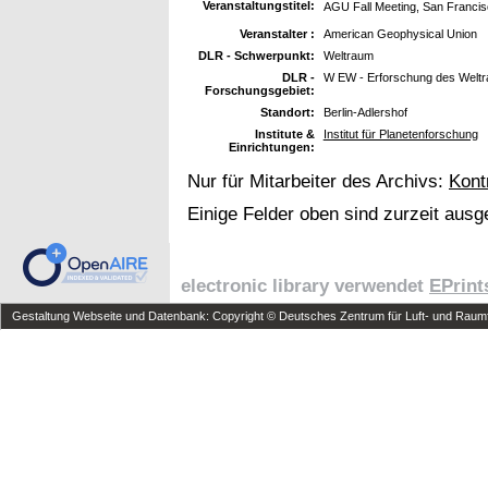
Veranstaltungstitel:
AGU Fall Meeting, San Franci
Veranstalter :
American Geophysical Union
DLR - Schwerpunkt:
Weltraum
DLR -
W EW - Erforschung des Welt
Forschungsgebiet:
Standort:
Berlin-Adlershof
Institute &
Institut für Planetenforschung
Einrichtungen:
Nur für Mitarbeiter des Archivs:
Kont
Einige Felder oben sind zurzeit ausg
electronic library verwendet
EPrint
Gestaltung Webseite und Datenbank: Copyright © Deutsches Zentrum für Luft- und Raumfa