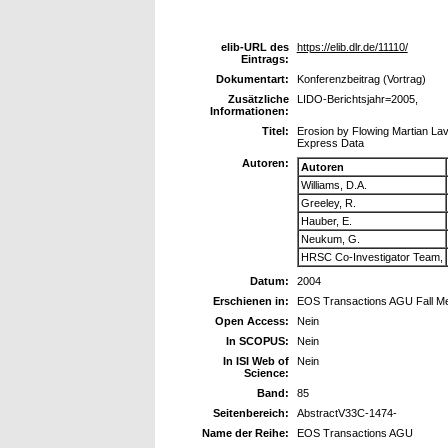
elib-URL des
https://elib.dlr.de/11110/
Eintrags:
Dokumentart:
Konferenzbeitrag (Vortrag)
Zusätzliche
LIDO-Berichtsjahr=2005,
Informationen:
Titel:
Erosion by Flowing Martian La
Express Data
Autoren:
Autoren
Williams, D.A.
Greeley, R.
Hauber, E.
Neukum, G.
HRSC Co-Investigator Team,
Datum:
2004
Erschienen in:
EOS Transactions AGU Fall Me
Open Access:
Nein
In SCOPUS:
Nein
In ISI Web of
Nein
Science:
Band:
85
Seitenbereich:
AbstractV33C-1474-
Name der Reihe:
EOS Transactions AGU