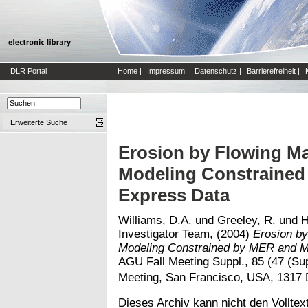
DLR Portal
Home
|
Impressum
|
Datenschutz
|
Barrierefreiheit
|
Erweiterte Suche
Erosion by Flowing Ma
Modeling Constrained
Express Data
Williams, D.A.
und
Greeley, R.
und
H
Investigator Team,
(2004)
Erosion by
Modeling Constrained by MER and M
AGU Fall Meeting Suppl., 85 (47 (Su
Meeting, San Francisco, USA, 1317
Dieses Archiv kann nicht den Volltext