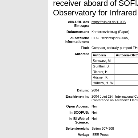
receiver aboard of SOFI
Observatory for Infrare
elib-URL des
https://elib.dlr.de/11093/
Eintrags:
Dokumentart:
Konferenzbeitrag (Paper)
Zusätzliche
LIDO-Berichtsjahr=2005,
Informationen:
Titel:
Compact, optically pumped THz
Autoren:
Autoren
Autoren-ORC
Schwarz, M.
Günther, B.
Richter, H.
Rösner, K.
Hübers, H.-W.
Datum:
2004
Erschienen in:
2004 Joint 29th International C
Conference on Terahertz Elect
Open Access:
Nein
In SCOPUS:
Nein
In ISI Web of
Nein
Science:
Seitenbereich:
Seiten 307-308
Verlag:
IEEE Press