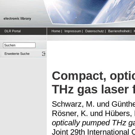
DLR Portal
Home
|
Impressum
|
Datenschutz
|
Barrierefreiheit
|
Erweiterte Suche
Compact, opti
THz gas laser 
Schwarz, M.
und
Günthe
Rösner, K.
und
Hübers,
optically pumped THz ga
Joint 29th International