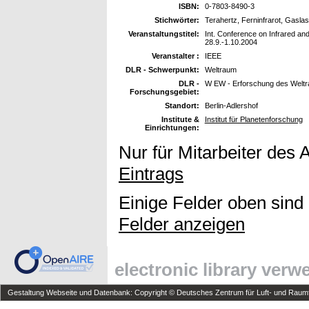
ISBN:
0-7803-8490-3
Stichwörter:
Terahertz, Ferninfrarot, Gaslas
Veranstaltungstitel:
Int. Conference on Infrared an
28.9.-1.10.2004
Veranstalter :
IEEE
DLR - Schwerpunkt:
Weltraum
DLR -
W EW - Erforschung des Welt
Forschungsgebiet:
Standort:
Berlin-Adlershof
Institute &
Institut für Planetenforschung
Einrichtungen:
Nur für Mitarbeiter des 
Eintrags
Einige Felder oben sind
Felder anzeigen
electronic library ver
Gestaltung Webseite und Datenbank: Copyright © Deutsches Zentrum für Luft- und Raumfa