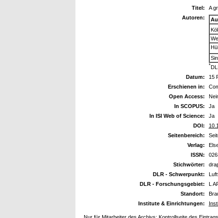
Titel:
A gr
Autoren:
Au
Kö
We
Hüh
Sin
*
DL
Datum:
15 
Erschienen in:
Com
Open Access:
Nei
In SCOPUS:
Ja
In ISI Web of Science:
Ja
DOI:
10.
Seitenbereich:
Sei
Verlag:
Els
ISSN:
026
Stichwörter:
drap
DLR - Schwerpunkt:
Luft
DLR - Forschungsgebiet:
L A
Standort:
Bra
Institute & Einrichtungen:
Ins
Nur für Mitarbeiter des Archivs:
Kontrollseite des Eintrag