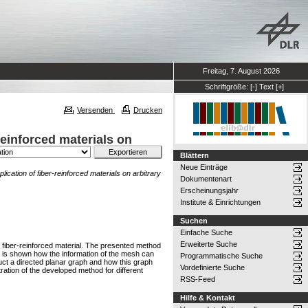
Freitag, 7. August 2026
Schriftgröße:
[-]
Text
[+]
Versenden
Drucken
reinforced materials on
Blättern
Neue Einträge
ication of fiber-reinforced materials on arbitrary
Dokumentenart
Erscheinungsjahr
Institute & Einrichtungen
Suchen
Einfache Suche
Erweiterte Suche
d fiber-reinforced material. The presented method
It is shown how the information of the mesh can
Programmatische Suche
uct a directed planar graph and how this graph
Vordefinierte Suche
ration of the developed method for different
RSS-Feed
Hilfe & Kontakt