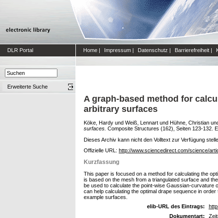
DLR Portal
Home
|
Impressum
|
Datenschutz
|
Barrierefreiheit
|
Erweiterte Suche
A graph-based method for calcula
arbitrary surfaces
Köke, Hardy
und
Weiß, Lennart
und
Hühne, Christian
un
surfaces.
Composite Structures (162), Seiten 123-132. El
Dieses Archiv kann nicht den Volltext zur Verfügung stell
Offizielle URL:
http://www.sciencedirect.com/science/art
Kurzfassung
This paper is focused on a method for calculating the opt
is based on the mesh from a triangulated surface and ther
be used to calculate the point-wise Gaussian-curvature o
can help calculating the optimal drape sequence in order 
example surfaces.
elib-URL des Eintrags:
http
Dokumentart:
Zeit