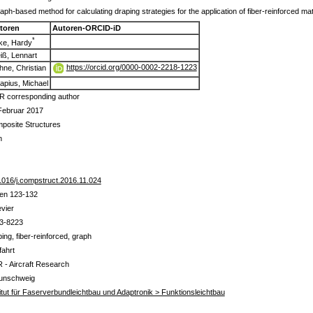
aph-based method for calculating draping strategies for the application of fiber-reinforced mat
toren
Autoren-ORCID-iD
*
ke, Hardy
iß, Lennart
https://orcid.org/0000-0002-2218-1223
ne, Christian
apius, Michael
R corresponding author
Februar 2017
posite Structures
n
1016/j.compstruct.2016.11.024
ten 123-132
evier
3-8223
ing, fiber-reinforced, graph
fahrt
R - Aircraft Research
unschweig
titut für Faserverbundleichtbau und Adaptronik > Funktionsleichtbau
s