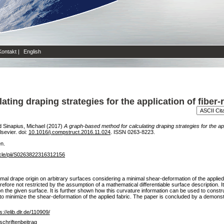
Kontakt
|
English
ting draping strategies for the application of fiber-
d
Sinapius, Michael
(2017)
A graph-based method for calculating draping strategies for the appl
sevier. doi:
10.1016/j.compstruct.2016.11.024
. ISSN 0263-8223.
en.
icle/pii/S0263822316312156
imal drape origin on arbitrary surfaces considering a minimal shear-deformation of the applie
efore not restricted by the assumption of a mathematical differentiable surface description. 
n the given surface. It is further shown how this curvature information can be used to constr
to minimize the shear-deformation of the applied fabric. The paper is concluded by a demonst
s://elib.dlr.de/110909/
schriftenbeitrag