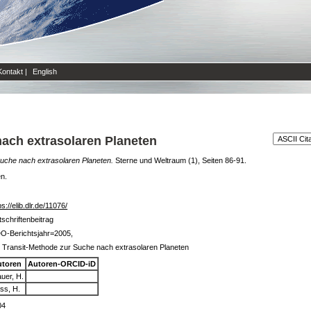
Kontakt
|
English
nach extrasolaren Planeten
Suche nach extrasolaren Planeten.
Sterne und Weltraum (1), Seiten 86-91.
en.
ps://elib.dlr.de/11076/
tschriftenbeitrag
O-Berichtsjahr=2005,
 Transit-Methode zur Suche nach extrasolaren Planeten
utoren
Autoren-ORCID-iD
uer, H.
ss, H.
04