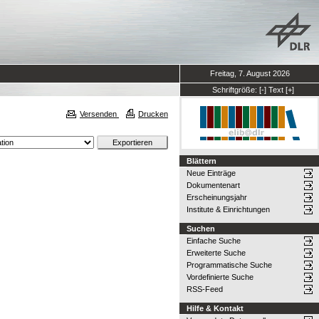
Freitag, 7. August 2026
Schriftgröße:
[-]
Text
[+]
Versenden
Drucken
Blättern
Neue Einträge
Dokumentenart
Erscheinungsjahr
Institute & Einrichtungen
Suchen
Einfache Suche
Erweiterte Suche
Programmatische Suche
Vordefinierte Suche
RSS-Feed
Hilfe & Kontakt