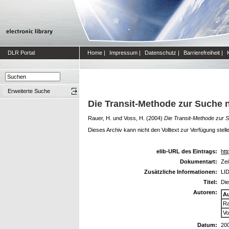
DLR Portal
Home
|
Impressum
|
Datenschutz
|
Barrierefreiheit
|
Erweiterte Suche
Die Transit-Methode zur Suche 
Rauer, H.
und
Voss, H.
(2004)
Die Transit-Methode zur 
Dieses Archiv kann nicht den Volltext zur Verfügung stell
elib-URL des Eintrags:
htt
Dokumentart:
Zei
Zusätzliche Informationen:
LID
Titel:
Die
Autoren:
A
Ra
Vo
Datum:
20