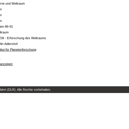
erne und Weltraum
in
in
in
ten 86-91
ltraum
EW - Erforschung des Weltraums
lin-Adlershof
titut für Planetenforschung
s
 anzeigen
hrt (DLR). Alle Rechte vorbehalten.