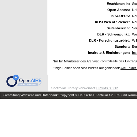
Erschienen in:
St
Open Access:
Ne
In SCOPUS:
Ne
In ISI Web of Science:
Ne
Seitenbereich:
Sei
DLR - Schwerpunkt:
We
DLR - Forschungsgebiet:
W 
Standort:
Ber
Institute & Einrichtungen:
Ins
Nur für Mitarbeiter des Archivs:
Kontrollseite des Eintrag
Einige Felder oben sind zurzeit ausgeblendet:
Alle Felder
electronic library verwendet
EPrints 3.3.12
Gestaltung Webseite und Datenbank: Copyright © Deutsches Zentrum für Luft- und Raumfa