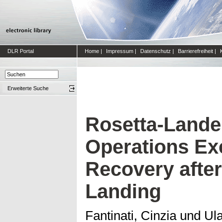
DLR Portal
Home
|
Impressum
|
Datenschutz
|
Barrierefreiheit
|
Erweiterte Suche
Rosetta-Lande
Operations Ex
Recovery afte
Landing
Fantinati, Cinzia
und
Ul