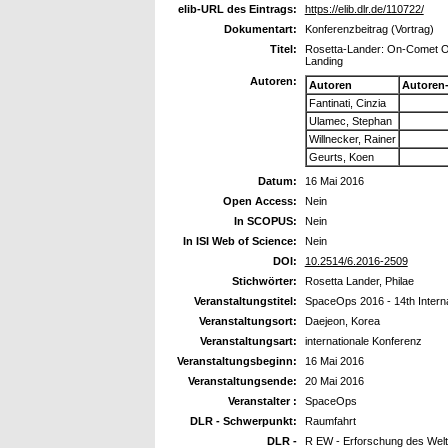
elib-URL des Eintrags:
https://elib.dlr.de/110722/
Dokumentart:
Konferenzbeitrag (Vortrag)
Titel:
Rosetta-Lander: On-Comet Op
Landing
Autoren:
Autoren
Autoren
Fantinati, Cinzia
Ulamec, Stephan
Willnecker, Rainer
Geurts, Koen
Datum:
16 Mai 2016
Open Access:
Nein
In SCOPUS:
Nein
In ISI Web of Science:
Nein
DOI:
10.2514/6.2016-2509
Stichwörter:
Rosetta Lander, Philae
Veranstaltungstitel:
SpaceOps 2016 - 14th Intern
Veranstaltungsort:
Daejeon, Korea
Veranstaltungsart:
internationale Konferenz
Veranstaltungsbeginn:
16 Mai 2016
Veranstaltungsende:
20 Mai 2016
Veranstalter :
SpaceOps
DLR - Schwerpunkt:
Raumfahrt
DLR -
R EW - Erforschung des Wel