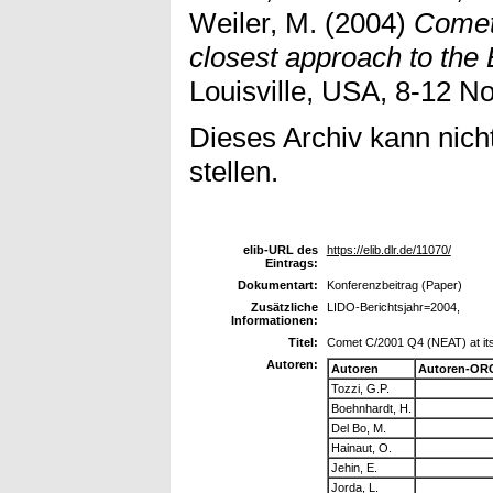
Weiler, M.
(2004)
Comet
closest approach to the 
Louisville, USA, 8-12 No
Dieses Archiv kann nicht
stellen.
elib-URL des
https://elib.dlr.de/11070/
Eintrags:
Dokumentart:
Konferenzbeitrag (Paper)
Zusätzliche
LIDO-Berichtsjahr=2004,
Informationen:
Titel:
Comet C/2001 Q4 (NEAT) at its
Autoren:
Autoren
Autoren-ORC
Tozzi, G.P.
Boehnhardt, H.
Del Bo, M.
Hainaut, O.
Jehin, E.
Jorda, L.