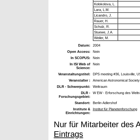
Kolokolova, L.
Lara, L.M.
Licandro, J.
Rauer, H.
Schulz, R.
Stuewe, J.A.
Weiler, M.
Datum:
2004
Open Access:
Nein
In SCOPUS:
Nein
In ISI Web of
Nein
Science:
Veranstaltungstitel:
DPS meeting #36, Louisville, U
Veranstalter :
American Astronomical Society
DLR - Schwerpunkt:
Weltraum
DLR -
W EW - Erforschung des Welt
Forschungsgebiet:
Standort:
Berlin-Adlershof
Institute &
Institut für Planetenforschung
Einrichtungen:
Nur für Mitarbeiter des 
Eintrags