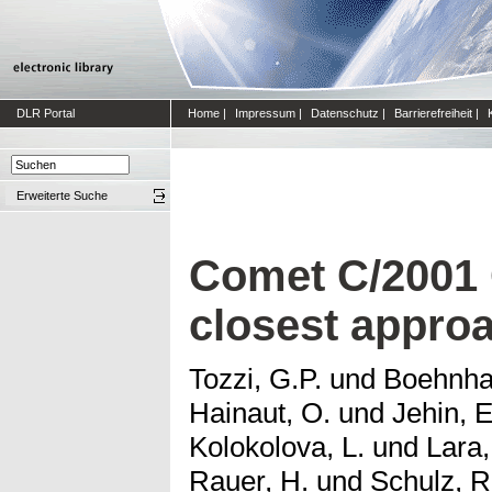
DLR Portal
Home
|
Impressum
|
Datenschutz
|
Barrierefreiheit
|
Erweiterte Suche
Comet C/2001 
closest approa
Tozzi, G.P.
und
Boehnhar
Hainaut, O.
und
Jehin, E
Kolokolova, L.
und
Lara,
Rauer, H.
und
Schulz, R