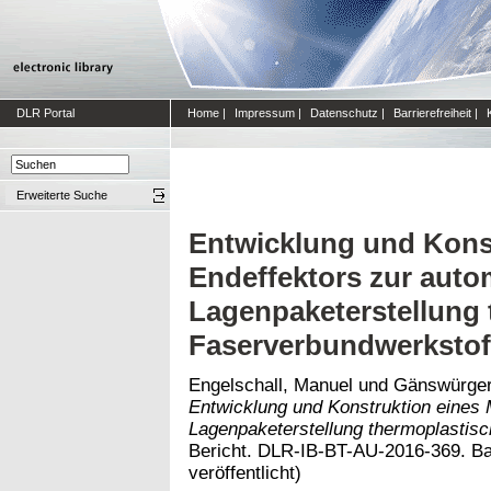
DLR Portal
Home
|
Impressum
|
Datenschutz
|
Barrierefreiheit
|
Erweiterte Suche
Entwicklung und Kons
Endeffektors zur auto
Lagenpaketerstellung 
Faserverbundwerkstof
Engelschall, Manuel
und
Gänswürger,
Entwicklung und Konstruktion eines 
Lagenpaketerstellung thermoplastis
Bericht. DLR-IB-BT-AU-2016-369. Bac
veröffentlicht)