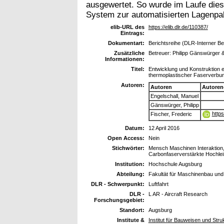
ausgewertet. So wurde im Laufe diese
System zur automatisierten Lagenpake
elib-URL des
https://elib.dlr.de/110387/
Eintrags:
Dokumentart:
Berichtsreihe (DLR-Interner Ber
Zusätzliche
Betreuer: Philipp Gänswürger &
Informationen:
Titel:
Entwicklung und Konstruktion 
thermoplastischer Faserverbu
Autoren:
Autoren
Autoren
Engelschall, Manuel
Gänswürger, Philipp
http
Fischer, Frederic
Datum:
12 April 2016
Open Access:
Nein
Stichwörter:
Mensch Maschinen Interaktion,
Carbonfaserverstärkte Hochle
Institution:
Hochschule Augsburg
Abteilung:
Fakultät für Maschinenbau und
DLR - Schwerpunkt:
Luftfahrt
DLR -
L AR - Aircraft Research
Forschungsgebiet:
Standort:
Augsburg
Institute &
Institut für Bauweisen und Stru