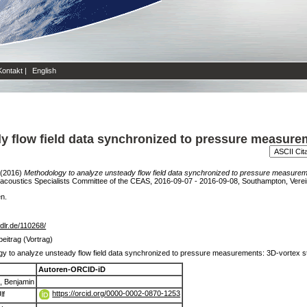
Kontakt
|
English
y flow field data synchronized to pressure measurem
(2016)
Methodology to analyze unsteady flow field data synchronized to pressure measureme
oustics Specialists Committee of the CEAS, 2016-09-07 - 2016-09-08, Southampton, Vereinigt
en.
b.dlr.de/110268/
eitrag (Vortrag)
y to analyze unsteady flow field data synchronized to pressure measurements: 3D-vortex stru
Autoren-ORCID-iD
, Benjamin
https://orcid.org/0000-0002-0870-1253
lf