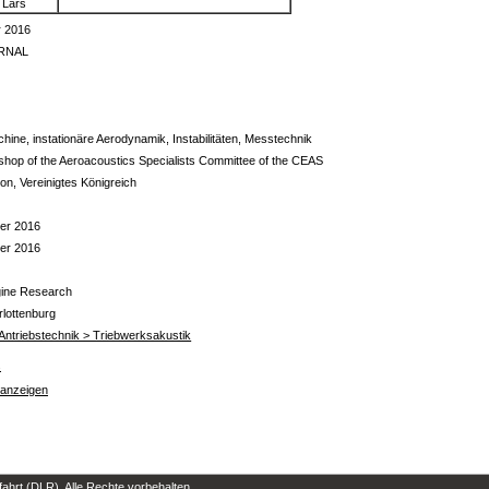
 Lars
 2016
URNAL
ine, instationäre Aerodynamik, Instabilitäten, Messtechnik
hop of the Aeroacoustics Specialists Committee of the CEAS
n, Vereinigtes Königreich
er 2016
er 2016
gine Research
rlottenburg
ür Antriebstechnik > Triebwerksakustik
s
 anzeigen
hrt (DLR). Alle Rechte vorbehalten.