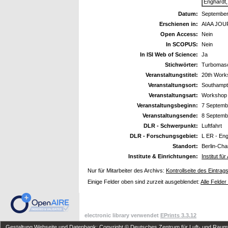
Enghardt,
Datum:
September
Erschienen in:
AIAA JO
Open Access:
Nein
In SCOPUS:
Nein
In ISI Web of Science:
Ja
Stichwörter:
Turbomasch
Veranstaltungstitel:
20th Works
Veranstaltungsort:
Southampto
Veranstaltungsart:
Workshop
Veranstaltungsbeginn:
7 Septemb
Veranstaltungsende:
8 Septemb
DLR - Schwerpunkt:
Luftfahrt
DLR - Forschungsgebiet:
L ER - En
Standort:
Berlin-Cha
Institute & Einrichtungen:
Institut f
Nur für Mitarbeiter des Archivs:
Kontrollseite des Eintrag
Einige Felder oben sind zurzeit ausgeblendet:
Alle Felder
electronic library verwendet
EPrints 3.3.12
Gestaltung Webseite und Datenbank: Copyright © Deutsches Zentrum für Luft- und Raumfa