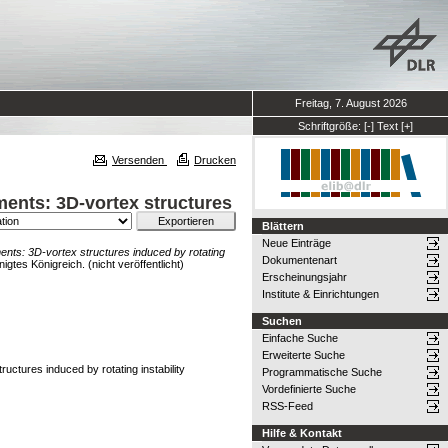
Freitag, 7. August 2026
Schriftgröße:
[-]
Text
[+]
Versenden
Drucken
ents: 3D-vortex structures
Blättern
Neue Einträge
nts: 3D-vortex structures induced by rotating
Dokumentenart
es Königreich. (nicht veröffentlicht)
Erscheinungsjahr
Institute & Einrichtungen
Suchen
Einfache Suche
Erweiterte Suche
ctures induced by rotating instability
Programmatische Suche
Vordefinierte Suche
RSS-Feed
Hilfe & Kontakt