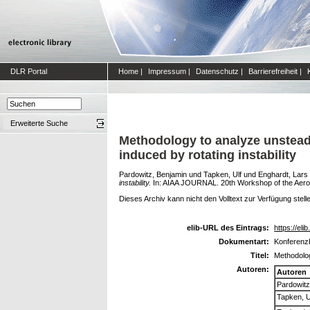
DLR Portal
Home
|
Impressum
|
Datenschutz
|
Barrierefreiheit
|
Erweiterte Suche
Methodology to analyze unstead
induced by rotating instability
Pardowitz, Benjamin
und
Tapken, Ulf
und
Enghardt, Lars
instability.
In: AIAA JOURNAL. 20th Workshop of the Aeroac
Dieses Archiv kann nicht den Volltext zur Verfügung stell
elib-URL des Eintrags:
https://eli
Dokumentart:
Konferenzb
Titel:
Methodolog
Autoren:
Autoren
Pardowitz
Tapken, U