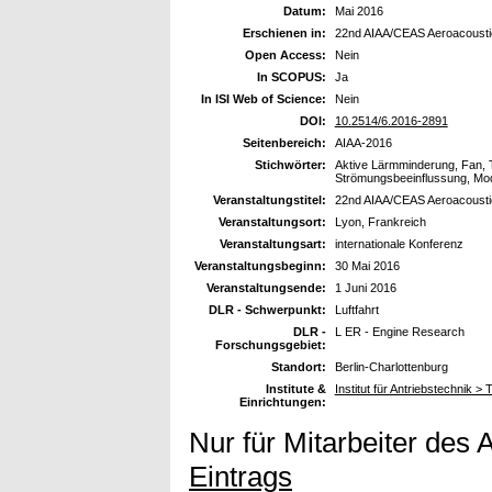
Datum:
Mai 2016
Erschienen in:
22nd AIAA/CEAS Aeroacousti
Open Access:
Nein
In SCOPUS:
Ja
In ISI Web of Science:
Nein
DOI:
10.2514/6.2016-2891
Seitenbereich:
AIAA-2016
Stichwörter:
Aktive Lärmminderung, Fan, T
Strömungsbeeinflussung, Mo
Veranstaltungstitel:
22nd AIAA/CEAS Aeroacousti
Veranstaltungsort:
Lyon, Frankreich
Veranstaltungsart:
internationale Konferenz
Veranstaltungsbeginn:
30 Mai 2016
Veranstaltungsende:
1 Juni 2016
DLR - Schwerpunkt:
Luftfahrt
DLR -
L ER - Engine Research
Forschungsgebiet:
Standort:
Berlin-Charlottenburg
Institute &
Institut für Antriebstechnik >
Einrichtungen:
Nur für Mitarbeiter des 
Eintrags