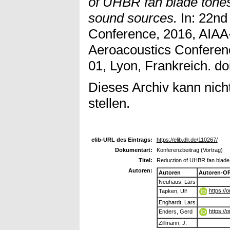
of UHBR fan blade tone
sound sources.
In: 22nd
Conference, 2016, AIA
Aeroacoustics Conferen
01, Lyon, Frankreich. do
Dieses Archiv kann nicht
stellen.
elib-URL des Eintrags:
https://elib.dlr.de/110267/
Dokumentart:
Konferenzbeitrag (Vortrag)
Titel:
Reduction of UHBR fan blade
Autoren:
Autoren
Autoren-OR
Neuhaus, Lars
https://
Tapken, Ulf
Enghardt, Lars
https://
Enders, Gerd
Zillmann, J.