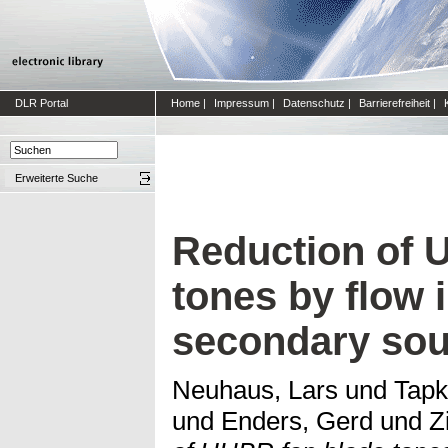
DLR Portal
Home
|
Impressum
|
Datenschutz
|
Barrierefreiheit
|
Erweiterte Suche
Reduction of 
tones by flow 
secondary so
Neuhaus, Lars
und
Tapk
und
Enders, Gerd
und
Z