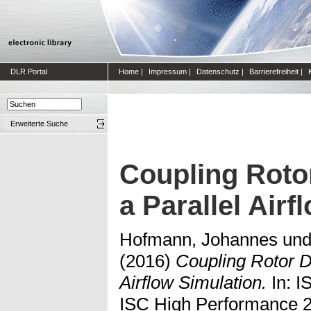
DLR Portal
Home
|
Impressum
|
Datenschutz
|
Barrierefreiheit
|
Erweiterte Suche
Coupling Roto
a Parallel Air
Hofmann, Johannes
un
(2016)
Coupling Rotor D
Airflow Simulation.
In: I
ISC High Performance 2