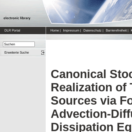
DLR Portal
Home
|
Impressum
|
Datenschutz
|
Barrierefreiheit
|
Erweiterte Suche
Canonical Sto
Realization of
Sources via F
Advection-Diff
Dissipation Eq