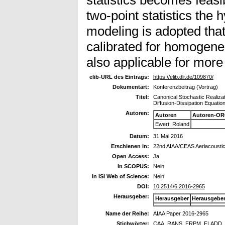
two-point statistics the
modeling is adopted tha
calibrated for homogeneo
also applicable for more
elib-URL des Eintrags:
https://elib.dlr.de/109870/
Dokumentart:
Konferenzbeitrag (Vortrag)
Titel:
Canonical Stochastic Realiza
Diffusion-Dissipation Equatio
Autoren:
Autoren
Autoren-OR
Ewert, Roland
Datum:
31 Mai 2016
Erschienen in:
22nd AIAA/CEAS Aeriacousti
Open Access:
Ja
In SCOPUS:
Nein
In ISI Web of Science:
Nein
DOI:
10.2514/6.2016-2965
Herausgeber:
Herausgeber
Herausgebe
Name der Reihe:
AIAA Paper 2016-2965
Stichwörter:
CAA, RANS, FRPM, FLADD, S